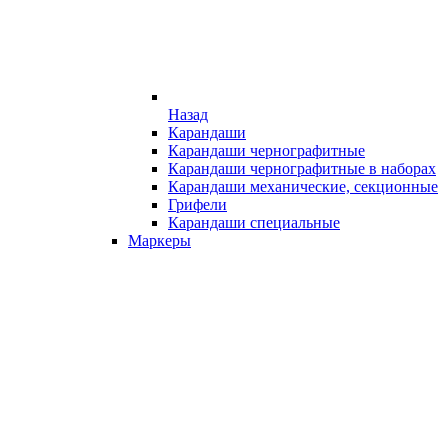
Назад
Карандаши
Карандаши чернографитные
Карандаши чернографитные в наборах
Карандаши механические, секционные
Грифели
Карандаши специальные
Маркеры