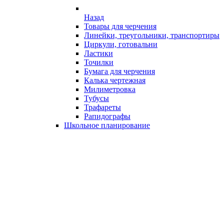
Назад
Товары для черчения
Линейки, треугольники, транспортиры
Циркули, готовальни
Ластики
Точилки
Бумага для черчения
Калька чертежная
Милиметровка
Тубусы
Трафареты
Рапидографы
Школьное планирование