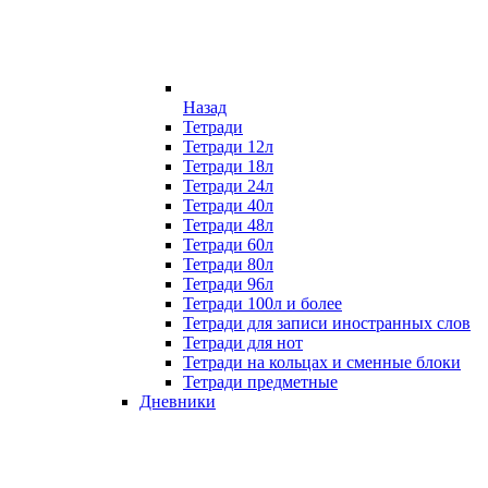
Назад
Тетради
Тетради 12л
Тетради 18л
Тетради 24л
Тетради 40л
Тетради 48л
Тетради 60л
Тетради 80л
Тетради 96л
Тетради 100л и более
Тетради для записи иностранных слов
Тетради для нот
Тетради на кольцах и сменные блоки
Тетради предметные
Дневники