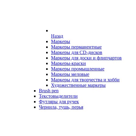
Назад
Маркеры
Маркеры перманентные
Маркеры для CD-дисков
Маркеры для доски и флипчартов
Маркеры-краски
Маркеры промышленные
Маркеры меловые
Маркеры для творчества и хобби
Художественные маркеры
Brush pen
Текстовыделители
Футляры для ручек
Чернила, тушь, перья