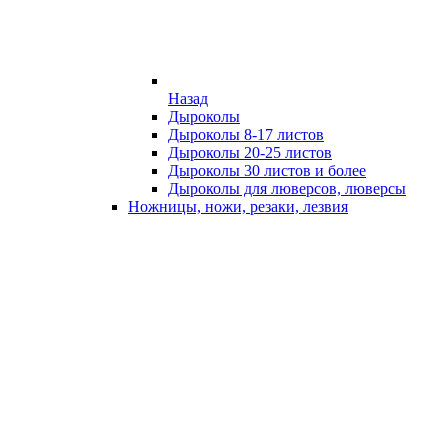
Назад
Дыроколы
Дыроколы 8-17 листов
Дыроколы 20-25 листов
Дыроколы 30 листов и более
Дыроколы для люверсов, люверсы
Ножницы, ножи, резаки, лезвия