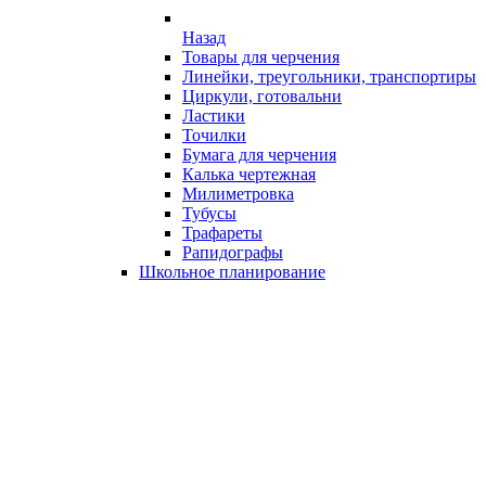
Назад
Товары для черчения
Линейки, треугольники, транспортиры
Циркули, готовальни
Ластики
Точилки
Бумага для черчения
Калька чертежная
Милиметровка
Тубусы
Трафареты
Рапидографы
Школьное планирование