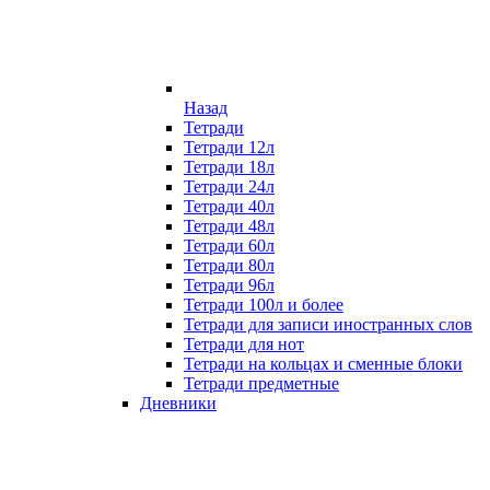
Назад
Тетради
Тетради 12л
Тетради 18л
Тетради 24л
Тетради 40л
Тетради 48л
Тетради 60л
Тетради 80л
Тетради 96л
Тетради 100л и более
Тетради для записи иностранных слов
Тетради для нот
Тетради на кольцах и сменные блоки
Тетради предметные
Дневники