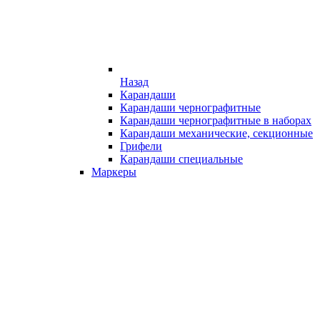
Назад
Карандаши
Карандаши чернографитные
Карандаши чернографитные в наборах
Карандаши механические, секционные
Грифели
Карандаши специальные
Маркеры