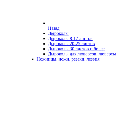
Назад
Дыроколы
Дыроколы 8-17 листов
Дыроколы 20-25 листов
Дыроколы 30 листов и более
Дыроколы для люверсов, люверсы
Ножницы, ножи, резаки, лезвия