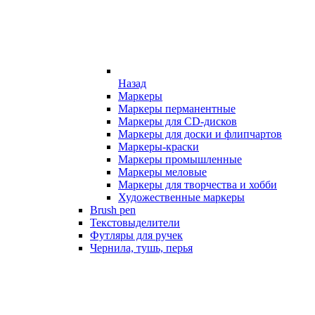
Назад
Маркеры
Маркеры перманентные
Маркеры для CD-дисков
Маркеры для доски и флипчартов
Маркеры-краски
Маркеры промышленные
Маркеры меловые
Маркеры для творчества и хобби
Художественные маркеры
Brush pen
Текстовыделители
Футляры для ручек
Чернила, тушь, перья