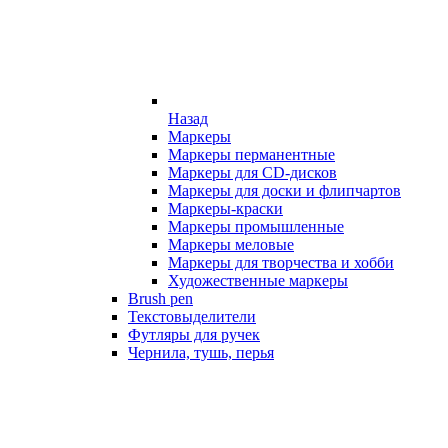
Назад
Маркеры
Маркеры перманентные
Маркеры для CD-дисков
Маркеры для доски и флипчартов
Маркеры-краски
Маркеры промышленные
Маркеры меловые
Маркеры для творчества и хобби
Художественные маркеры
Brush pen
Текстовыделители
Футляры для ручек
Чернила, тушь, перья