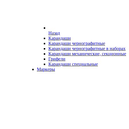
Назад
Карандаши
Карандаши чернографитные
Карандаши чернографитные в наборах
Карандаши механические, секционные
Грифели
Карандаши специальные
Маркеры