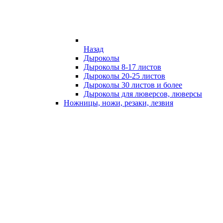
Назад
Дыроколы
Дыроколы 8-17 листов
Дыроколы 20-25 листов
Дыроколы 30 листов и более
Дыроколы для люверсов, люверсы
Ножницы, ножи, резаки, лезвия