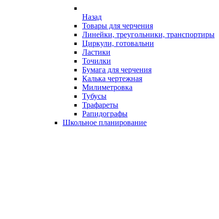
Назад
Товары для черчения
Линейки, треугольники, транспортиры
Циркули, готовальни
Ластики
Точилки
Бумага для черчения
Калька чертежная
Милиметровка
Тубусы
Трафареты
Рапидографы
Школьное планирование