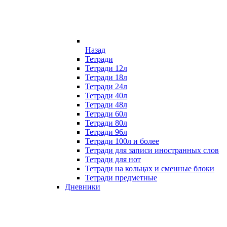
Назад
Тетради
Тетради 12л
Тетради 18л
Тетради 24л
Тетради 40л
Тетради 48л
Тетради 60л
Тетради 80л
Тетради 96л
Тетради 100л и более
Тетради для записи иностранных слов
Тетради для нот
Тетради на кольцах и сменные блоки
Тетради предметные
Дневники