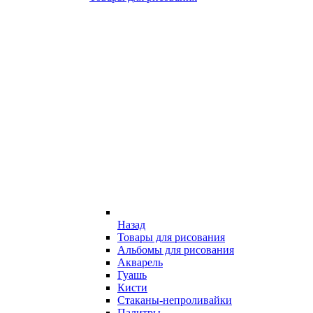
Назад
Товары для рисования
Альбомы для рисования
Акварель
Гуашь
Кисти
Стаканы-непроливайки
Палитры