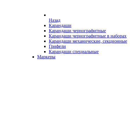
Назад
Карандаши
Карандаши чернографитные
Карандаши чернографитные в наборах
Карандаши механические, секционные
Грифели
Карандаши специальные
Маркеры