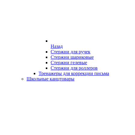
Назад
Стержни для ручек
Стержни шариковые
Стержни гелевые
Стержни для роллеров
Тренажеры для коррекции письма
Школьные канцтовары