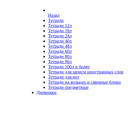
Назад
Тетради
Тетради 12л
Тетради 18л
Тетради 24л
Тетради 40л
Тетради 48л
Тетради 60л
Тетради 80л
Тетради 96л
Тетради 100л и более
Тетради для записи иностранных слов
Тетради для нот
Тетради на кольцах и сменные блоки
Тетради предметные
Дневники