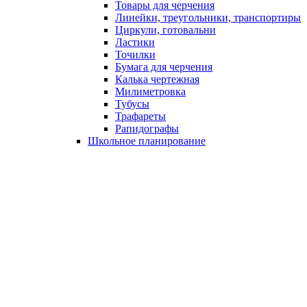
Товары для черчения
Линейки, треугольники, транспортиры
Циркули, готовальни
Ластики
Точилки
Бумага для черчения
Калька чертежная
Милиметровка
Тубусы
Трафареты
Рапидографы
Школьное планирование