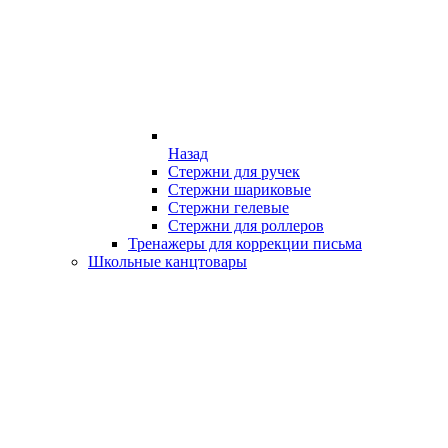
Назад
Стержни для ручек
Стержни шариковые
Стержни гелевые
Стержни для роллеров
Тренажеры для коррекции письма
Школьные канцтовары