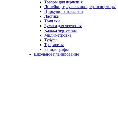
Товары для черчения
Линейки, треугольники, транспортиры
Циркули, готовальни
Ластики
Точилки
Бумага для черчения
Калька чертежная
Милиметровка
Тубусы
Трафареты
Рапидографы
Школьное планирование