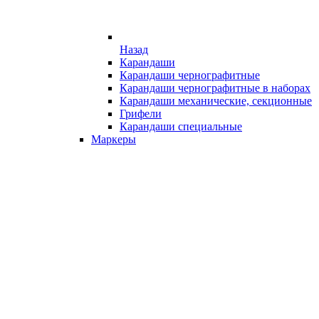
Назад
Карандаши
Карандаши чернографитные
Карандаши чернографитные в наборах
Карандаши механические, секционные
Грифели
Карандаши специальные
Маркеры