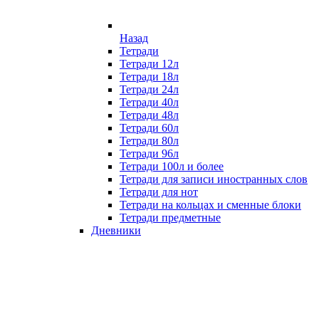
Назад
Тетради
Тетради 12л
Тетради 18л
Тетради 24л
Тетради 40л
Тетради 48л
Тетради 60л
Тетради 80л
Тетради 96л
Тетради 100л и более
Тетради для записи иностранных слов
Тетради для нот
Тетради на кольцах и сменные блоки
Тетради предметные
Дневники