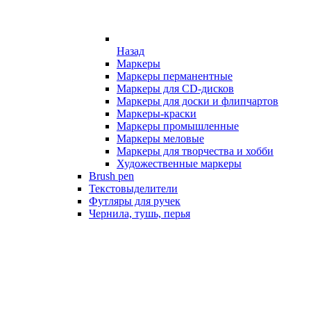
Назад
Маркеры
Маркеры перманентные
Маркеры для CD-дисков
Маркеры для доски и флипчартов
Маркеры-краски
Маркеры промышленные
Маркеры меловые
Маркеры для творчества и хобби
Художественные маркеры
Brush pen
Текстовыделители
Футляры для ручек
Чернила, тушь, перья