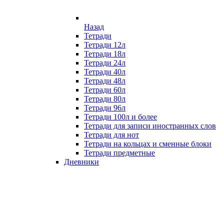
Назад
Тетради
Тетради 12л
Тетради 18л
Тетради 24л
Тетради 40л
Тетради 48л
Тетради 60л
Тетради 80л
Тетради 96л
Тетради 100л и более
Тетради для записи иностранных слов
Тетради для нот
Тетради на кольцах и сменные блоки
Тетради предметные
Дневники