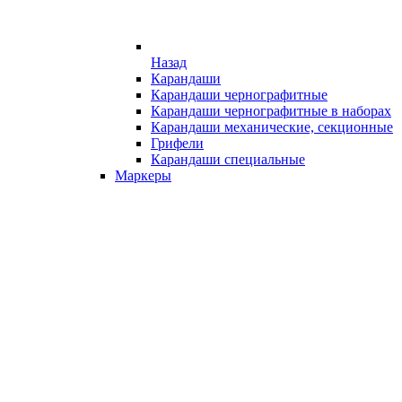
Назад
Карандаши
Карандаши чернографитные
Карандаши чернографитные в наборах
Карандаши механические, секционные
Грифели
Карандаши специальные
Маркеры