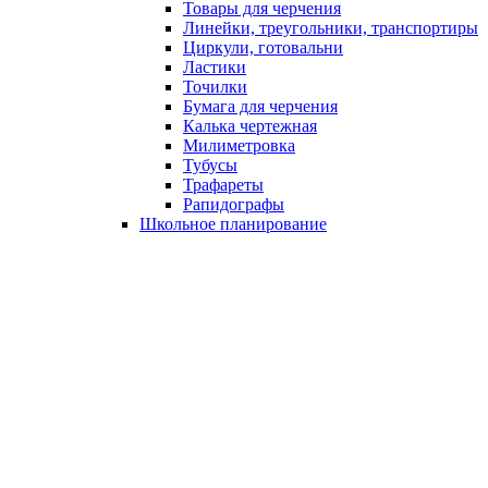
Товары для черчения
Линейки, треугольники, транспортиры
Циркули, готовальни
Ластики
Точилки
Бумага для черчения
Калька чертежная
Милиметровка
Тубусы
Трафареты
Рапидографы
Школьное планирование