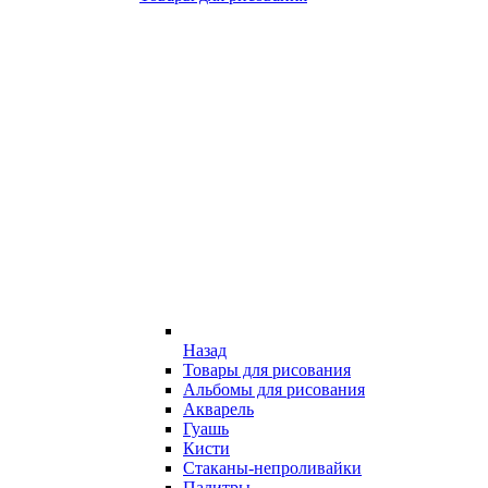
Назад
Товары для рисования
Альбомы для рисования
Акварель
Гуашь
Кисти
Стаканы-непроливайки
Палитры