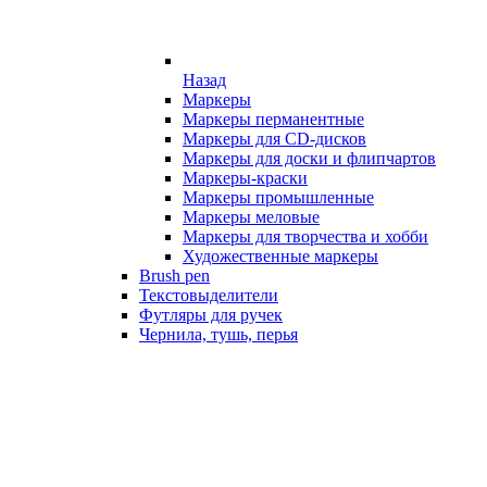
Назад
Маркеры
Маркеры перманентные
Маркеры для CD-дисков
Маркеры для доски и флипчартов
Маркеры-краски
Маркеры промышленные
Маркеры меловые
Маркеры для творчества и хобби
Художественные маркеры
Brush pen
Текстовыделители
Футляры для ручек
Чернила, тушь, перья