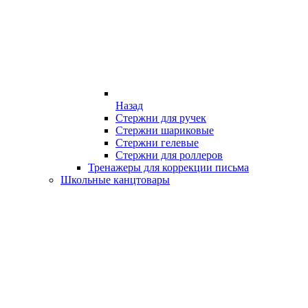
Назад
Стержни для ручек
Стержни шариковые
Стержни гелевые
Стержни для роллеров
Тренажеры для коррекции письма
Школьные канцтовары