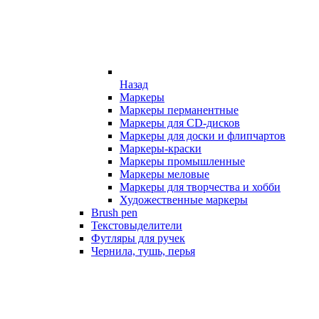
Назад
Маркеры
Маркеры перманентные
Маркеры для CD-дисков
Маркеры для доски и флипчартов
Маркеры-краски
Маркеры промышленные
Маркеры меловые
Маркеры для творчества и хобби
Художественные маркеры
Brush pen
Текстовыделители
Футляры для ручек
Чернила, тушь, перья