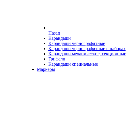
Назад
Карандаши
Карандаши чернографитные
Карандаши чернографитные в наборах
Карандаши механические, секционные
Грифели
Карандаши специальные
Маркеры