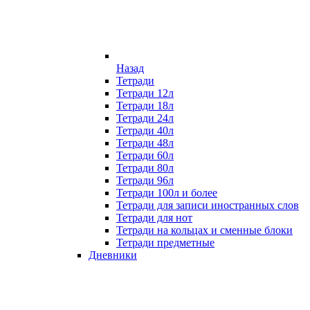
Назад
Тетради
Тетради 12л
Тетради 18л
Тетради 24л
Тетради 40л
Тетради 48л
Тетради 60л
Тетради 80л
Тетради 96л
Тетради 100л и более
Тетради для записи иностранных слов
Тетради для нот
Тетради на кольцах и сменные блоки
Тетради предметные
Дневники