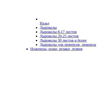
Назад
Дыроколы
Дыроколы 8-17 листов
Дыроколы 20-25 листов
Дыроколы 30 листов и более
Дыроколы для люверсов, люверсы
Ножницы, ножи, резаки, лезвия