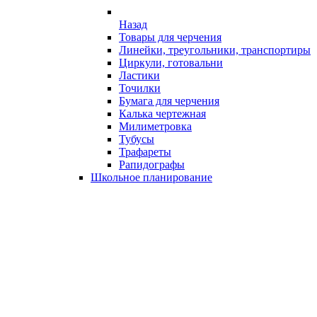
Назад
Товары для черчения
Линейки, треугольники, транспортиры
Циркули, готовальни
Ластики
Точилки
Бумага для черчения
Калька чертежная
Милиметровка
Тубусы
Трафареты
Рапидографы
Школьное планирование