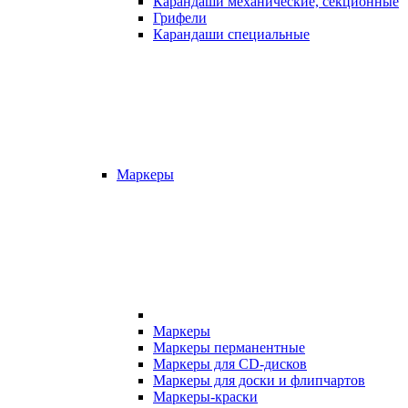
Карандаши механические, секционные
Грифели
Карандаши специальные
Маркеры
Маркеры
Маркеры перманентные
Маркеры для CD-дисков
Маркеры для доски и флипчартов
Маркеры-краски