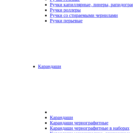
Ручки капиллярные, линеры, рапидогр
Ручки роллеры
Ручки со стираемыми чернилами
Ручки перьевые
Карандаши
Карандаши
Карандаши чернографитные
Карандаши чернографитные в наборах