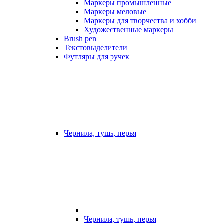
Маркеры промышленные
Маркеры меловые
Маркеры для творчества и хобби
Художественные маркеры
Brush pen
Текстовыделители
Футляры для ручек
Чернила, тушь, перья
Чернила, тушь, перья