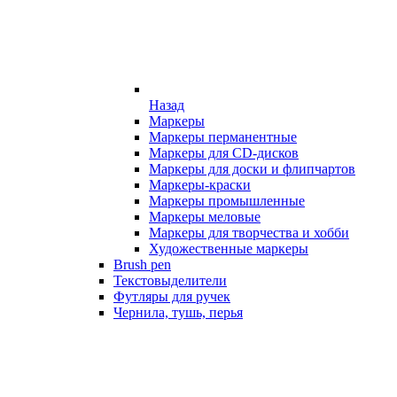
Назад
Маркеры
Маркеры перманентные
Маркеры для CD-дисков
Маркеры для доски и флипчартов
Маркеры-краски
Маркеры промышленные
Маркеры меловые
Маркеры для творчества и хобби
Художественные маркеры
Brush pen
Текстовыделители
Футляры для ручек
Чернила, тушь, перья