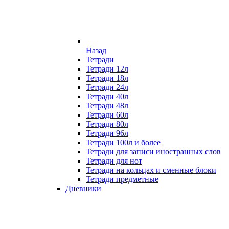
Назад
Тетради
Тетради 12л
Тетради 18л
Тетради 24л
Тетради 40л
Тетради 48л
Тетради 60л
Тетради 80л
Тетради 96л
Тетради 100л и более
Тетради для записи иностранных слов
Тетради для нот
Тетради на кольцах и сменные блоки
Тетради предметные
Дневники