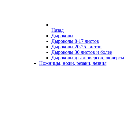
Назад
Дыроколы
Дыроколы 8-17 листов
Дыроколы 20-25 листов
Дыроколы 30 листов и более
Дыроколы для люверсов, люверсы
Ножницы, ножи, резаки, лезвия