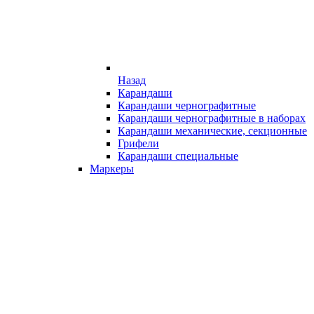
Назад
Карандаши
Карандаши чернографитные
Карандаши чернографитные в наборах
Карандаши механические, секционные
Грифели
Карандаши специальные
Маркеры