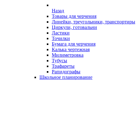
Назад
Товары для черчения
Линейки, треугольники, транспортиры
Циркули, готовальни
Ластики
Точилки
Бумага для черчения
Калька чертежная
Милиметровка
Тубусы
Трафареты
Рапидографы
Школьное планирование