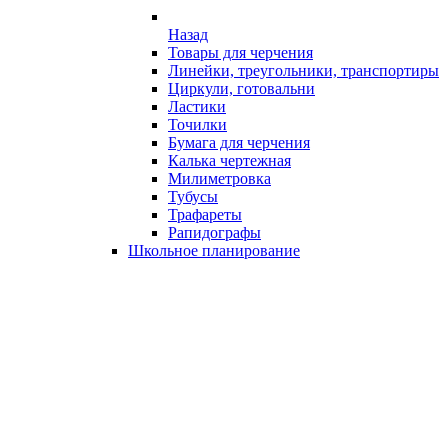
Назад
Товары для черчения
Линейки, треугольники, транспортиры
Циркули, готовальни
Ластики
Точилки
Бумага для черчения
Калька чертежная
Милиметровка
Тубусы
Трафареты
Рапидографы
Школьное планирование