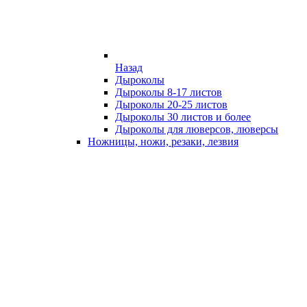
Назад
Дыроколы
Дыроколы 8-17 листов
Дыроколы 20-25 листов
Дыроколы 30 листов и более
Дыроколы для люверсов, люверсы
Ножницы, ножи, резаки, лезвия