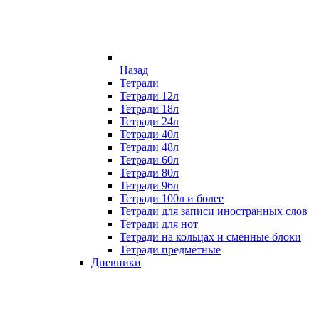
Назад
Тетради
Тетради 12л
Тетради 18л
Тетради 24л
Тетради 40л
Тетради 48л
Тетради 60л
Тетради 80л
Тетради 96л
Тетради 100л и более
Тетради для записи иностранных слов
Тетради для нот
Тетради на кольцах и сменные блоки
Тетради предметные
Дневники