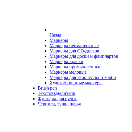
Назад
Маркеры
Маркеры перманентные
Маркеры для CD-дисков
Маркеры для доски и флипчартов
Маркеры-краски
Маркеры промышленные
Маркеры меловые
Маркеры для творчества и хобби
Художественные маркеры
Brush pen
Текстовыделители
Футляры для ручек
Чернила, тушь, перья