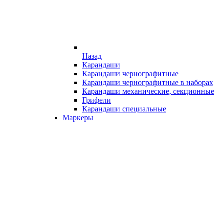
Назад
Карандаши
Карандаши чернографитные
Карандаши чернографитные в наборах
Карандаши механические, секционные
Грифели
Карандаши специальные
Маркеры