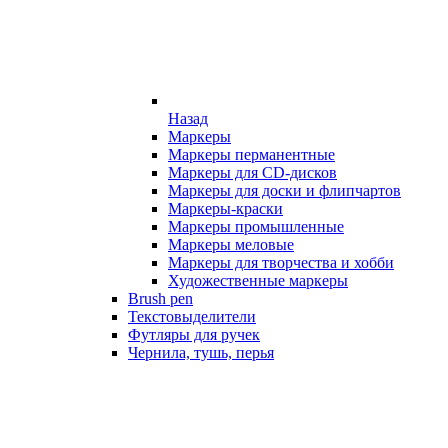
Назад
Маркеры
Маркеры перманентные
Маркеры для CD-дисков
Маркеры для доски и флипчартов
Маркеры-краски
Маркеры промышленные
Маркеры меловые
Маркеры для творчества и хобби
Художественные маркеры
Brush pen
Текстовыделители
Футляры для ручек
Чернила, тушь, перья