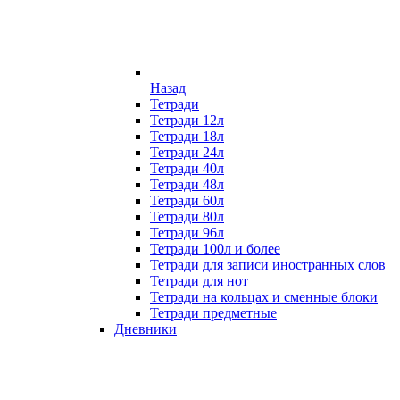
Назад
Тетради
Тетради 12л
Тетради 18л
Тетради 24л
Тетради 40л
Тетради 48л
Тетради 60л
Тетради 80л
Тетради 96л
Тетради 100л и более
Тетради для записи иностранных слов
Тетради для нот
Тетради на кольцах и сменные блоки
Тетради предметные
Дневники