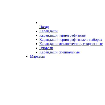
Назад
Карандаши
Карандаши чернографитные
Карандаши чернографитные в наборах
Карандаши механические, секционные
Грифели
Карандаши специальные
Маркеры