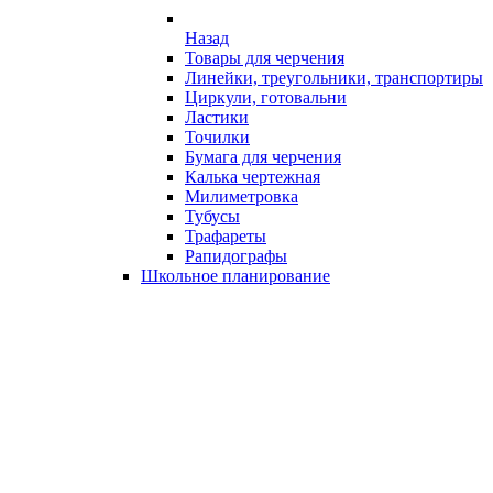
Назад
Товары для черчения
Линейки, треугольники, транспортиры
Циркули, готовальни
Ластики
Точилки
Бумага для черчения
Калька чертежная
Милиметровка
Тубусы
Трафареты
Рапидографы
Школьное планирование