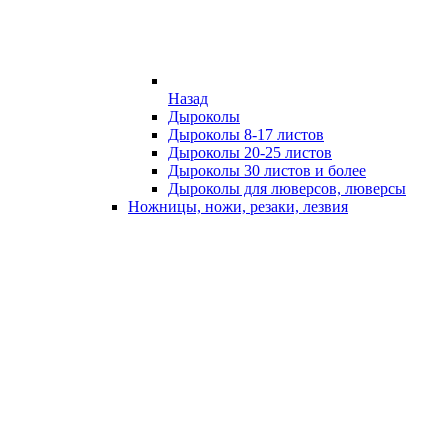
Назад
Дыроколы
Дыроколы 8-17 листов
Дыроколы 20-25 листов
Дыроколы 30 листов и более
Дыроколы для люверсов, люверсы
Ножницы, ножи, резаки, лезвия