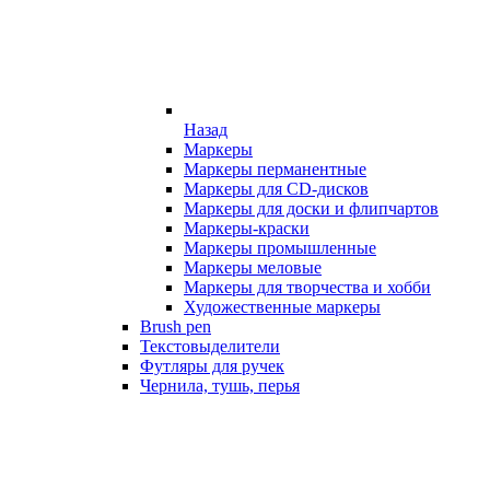
Назад
Маркеры
Маркеры перманентные
Маркеры для CD-дисков
Маркеры для доски и флипчартов
Маркеры-краски
Маркеры промышленные
Маркеры меловые
Маркеры для творчества и хобби
Художественные маркеры
Brush pen
Текстовыделители
Футляры для ручек
Чернила, тушь, перья