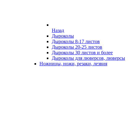
Назад
Дыроколы
Дыроколы 8-17 листов
Дыроколы 20-25 листов
Дыроколы 30 листов и более
Дыроколы для люверсов, люверсы
Ножницы, ножи, резаки, лезвия