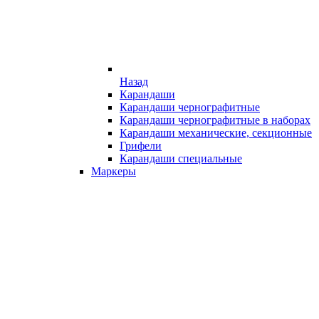
Назад
Карандаши
Карандаши чернографитные
Карандаши чернографитные в наборах
Карандаши механические, секционные
Грифели
Карандаши специальные
Маркеры