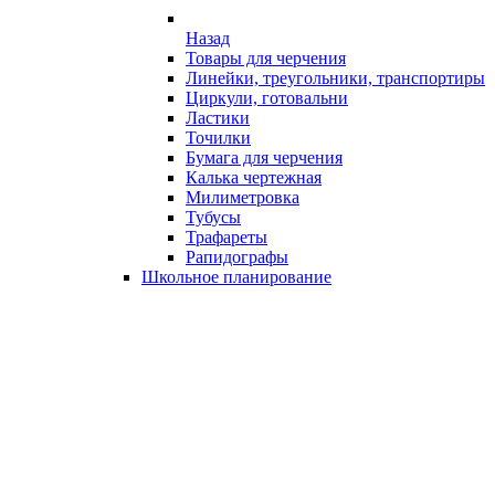
Назад
Товары для черчения
Линейки, треугольники, транспортиры
Циркули, готовальни
Ластики
Точилки
Бумага для черчения
Калька чертежная
Милиметровка
Тубусы
Трафареты
Рапидографы
Школьное планирование