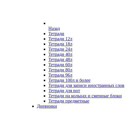
Назад
Тетради
Тетради 12л
Тетради 18л
Тетради 24л
Тетради 40л
Тетради 48л
Тетради 60л
Тетради 80л
Тетради 96л
Тетради 100л и более
Тетради для записи иностранных слов
Тетради для нот
Тетради на кольцах и сменные блоки
Тетради предметные
Дневники