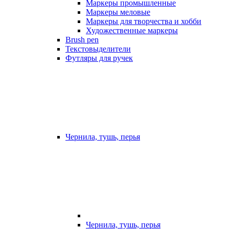
Маркеры промышленные
Маркеры меловые
Маркеры для творчества и хобби
Художественные маркеры
Brush pen
Текстовыделители
Футляры для ручек
Чернила, тушь, перья
Чернила, тушь, перья