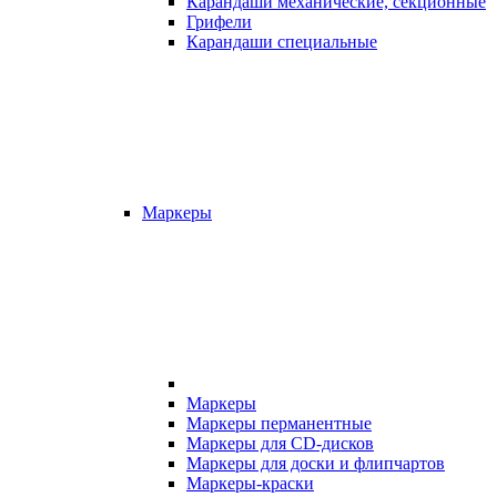
Карандаши механические, секционные
Грифели
Карандаши специальные
Маркеры
Маркеры
Маркеры перманентные
Маркеры для CD-дисков
Маркеры для доски и флипчартов
Маркеры-краски