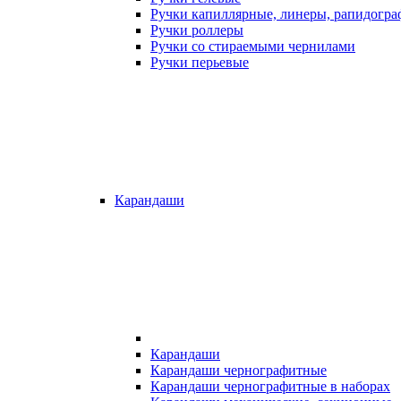
Ручки капиллярные, линеры, рапидогр
Ручки роллеры
Ручки со стираемыми чернилами
Ручки перьевые
Карандаши
Карандаши
Карандаши чернографитные
Карандаши чернографитные в наборах