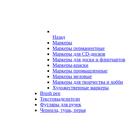
Назад
Маркеры
Маркеры перманентные
Маркеры для CD-дисков
Маркеры для доски и флипчартов
Маркеры-краски
Маркеры промышленные
Маркеры меловые
Маркеры для творчества и хобби
Художественные маркеры
Brush pen
Текстовыделители
Футляры для ручек
Чернила, тушь, перья