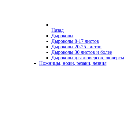
Назад
Дыроколы
Дыроколы 8-17 листов
Дыроколы 20-25 листов
Дыроколы 30 листов и более
Дыроколы для люверсов, люверсы
Ножницы, ножи, резаки, лезвия