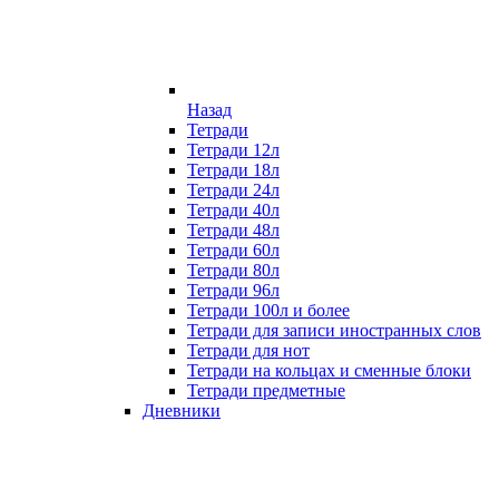
Назад
Тетради
Тетради 12л
Тетради 18л
Тетради 24л
Тетради 40л
Тетради 48л
Тетради 60л
Тетради 80л
Тетради 96л
Тетради 100л и более
Тетради для записи иностранных слов
Тетради для нот
Тетради на кольцах и сменные блоки
Тетради предметные
Дневники