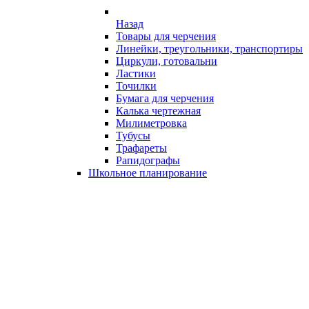
Назад
Товары для черчения
Линейки, треугольники, транспортиры
Циркули, готовальни
Ластики
Точилки
Бумага для черчения
Калька чертежная
Милиметровка
Тубусы
Трафареты
Рапидографы
Школьное планирование