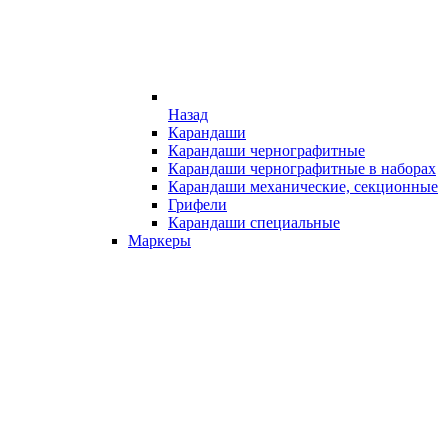
Назад
Карандаши
Карандаши чернографитные
Карандаши чернографитные в наборах
Карандаши механические, секционные
Грифели
Карандаши специальные
Маркеры