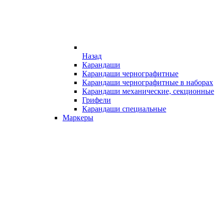
Назад
Карандаши
Карандаши чернографитные
Карандаши чернографитные в наборах
Карандаши механические, секционные
Грифели
Карандаши специальные
Маркеры