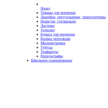
Назад
Товары для черчения
Линейки, треугольники, транспортиры
Циркули, готовальни
Ластики
Точилки
Бумага для черчения
Калька чертежная
Милиметровка
Тубусы
Трафареты
Рапидографы
Школьное планирование