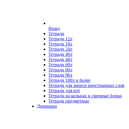
Назад
Тетради
Тетради 12л
Тетради 18л
Тетради 24л
Тетради 40л
Тетради 48л
Тетради 60л
Тетради 80л
Тетради 96л
Тетради 100л и более
Тетради для записи иностранных слов
Тетради для нот
Тетради на кольцах и сменные блоки
Тетради предметные
Дневники