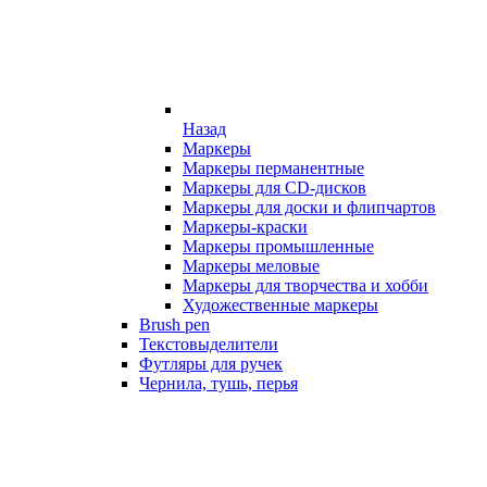
Назад
Маркеры
Маркеры перманентные
Маркеры для CD-дисков
Маркеры для доски и флипчартов
Маркеры-краски
Маркеры промышленные
Маркеры меловые
Маркеры для творчества и хобби
Художественные маркеры
Brush pen
Текстовыделители
Футляры для ручек
Чернила, тушь, перья