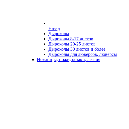
Назад
Дыроколы
Дыроколы 8-17 листов
Дыроколы 20-25 листов
Дыроколы 30 листов и более
Дыроколы для люверсов, люверсы
Ножницы, ножи, резаки, лезвия