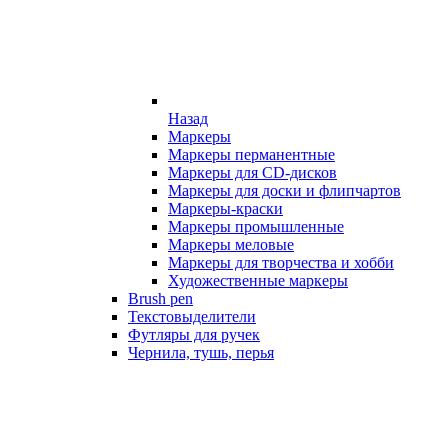
Назад
Маркеры
Маркеры перманентные
Маркеры для CD-дисков
Маркеры для доски и флипчартов
Маркеры-краски
Маркеры промышленные
Маркеры меловые
Маркеры для творчества и хобби
Художественные маркеры
Brush pen
Текстовыделители
Футляры для ручек
Чернила, тушь, перья