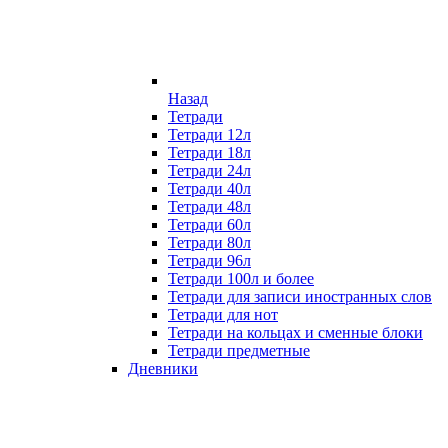
Назад
Тетради
Тетради 12л
Тетради 18л
Тетради 24л
Тетради 40л
Тетради 48л
Тетради 60л
Тетради 80л
Тетради 96л
Тетради 100л и более
Тетради для записи иностранных слов
Тетради для нот
Тетради на кольцах и сменные блоки
Тетради предметные
Дневники