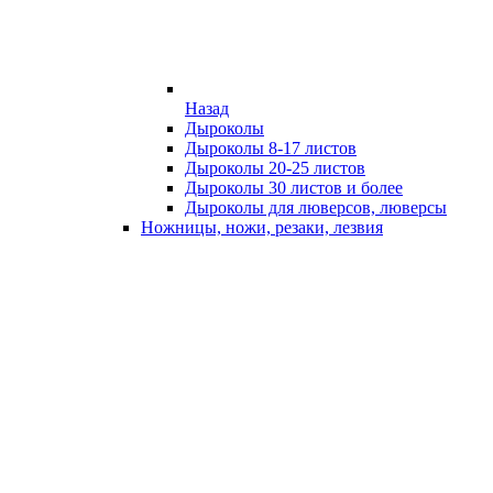
Назад
Дыроколы
Дыроколы 8-17 листов
Дыроколы 20-25 листов
Дыроколы 30 листов и более
Дыроколы для люверсов, люверсы
Ножницы, ножи, резаки, лезвия