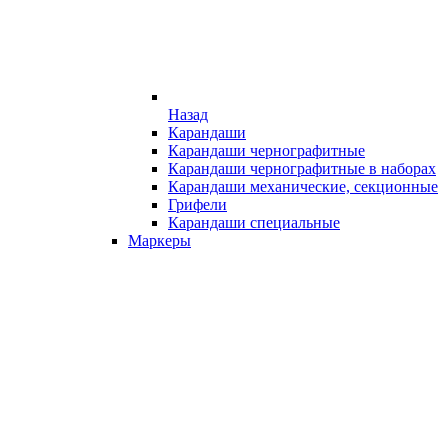
Назад
Карандаши
Карандаши чернографитные
Карандаши чернографитные в наборах
Карандаши механические, секционные
Грифели
Карандаши специальные
Маркеры