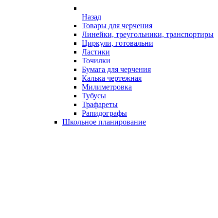
Назад
Товары для черчения
Линейки, треугольники, транспортиры
Циркули, готовальни
Ластики
Точилки
Бумага для черчения
Калька чертежная
Милиметровка
Тубусы
Трафареты
Рапидографы
Школьное планирование