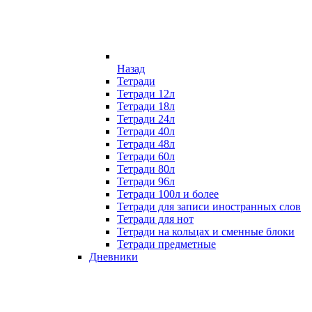
Назад
Тетради
Тетради 12л
Тетради 18л
Тетради 24л
Тетради 40л
Тетради 48л
Тетради 60л
Тетради 80л
Тетради 96л
Тетради 100л и более
Тетради для записи иностранных слов
Тетради для нот
Тетради на кольцах и сменные блоки
Тетради предметные
Дневники