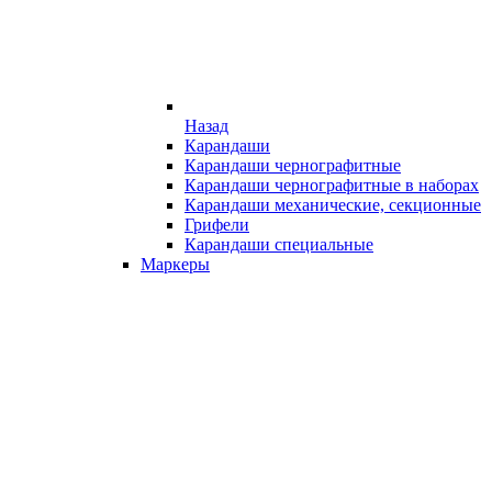
Назад
Карандаши
Карандаши чернографитные
Карандаши чернографитные в наборах
Карандаши механические, секционные
Грифели
Карандаши специальные
Маркеры