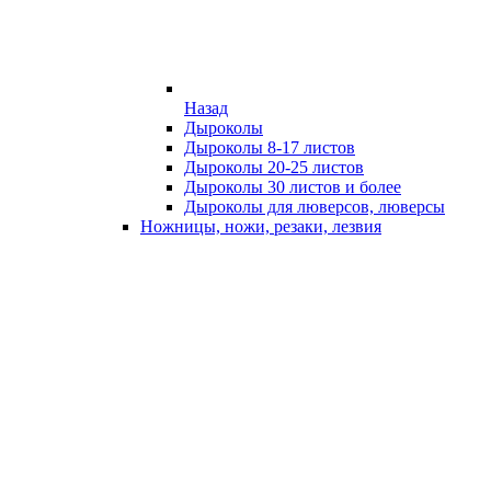
Назад
Дыроколы
Дыроколы 8-17 листов
Дыроколы 20-25 листов
Дыроколы 30 листов и более
Дыроколы для люверсов, люверсы
Ножницы, ножи, резаки, лезвия