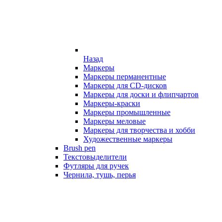
Назад
Маркеры
Маркеры перманентные
Маркеры для CD-дисков
Маркеры для доски и флипчартов
Маркеры-краски
Маркеры промышленные
Маркеры меловые
Маркеры для творчества и хобби
Художественные маркеры
Brush pen
Текстовыделители
Футляры для ручек
Чернила, тушь, перья