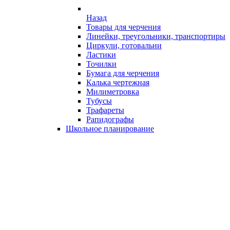
Назад
Товары для черчения
Линейки, треугольники, транспортиры
Циркули, готовальни
Ластики
Точилки
Бумага для черчения
Калька чертежная
Милиметровка
Тубусы
Трафареты
Рапидографы
Школьное планирование