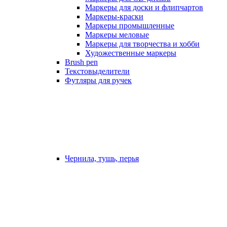
Маркеры для доски и флипчартов
Маркеры-краски
Маркеры промышленные
Маркеры меловые
Маркеры для творчества и хобби
Художественные маркеры
Brush pen
Текстовыделители
Футляры для ручек
Чернила, тушь, перья