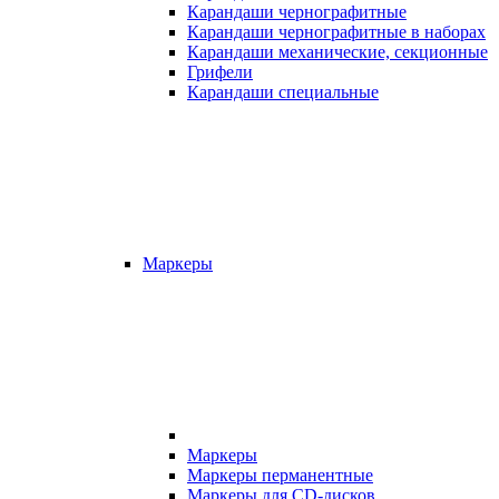
Карандаши чернографитные
Карандаши чернографитные в наборах
Карандаши механические, секционные
Грифели
Карандаши специальные
Маркеры
Маркеры
Маркеры перманентные
Маркеры для CD-дисков