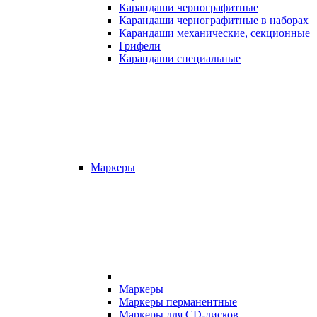
Карандаши чернографитные
Карандаши чернографитные в наборах
Карандаши механические, секционные
Грифели
Карандаши специальные
Маркеры
Маркеры
Маркеры перманентные
Маркеры для CD-дисков