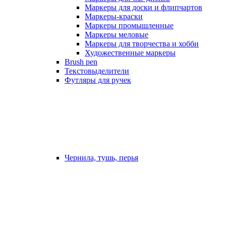
Маркеры для доски и флипчартов
Маркеры-краски
Маркеры промышленные
Маркеры меловые
Маркеры для творчества и хобби
Художественные маркеры
Brush pen
Текстовыделители
Футляры для ручек
Чернила, тушь, перья