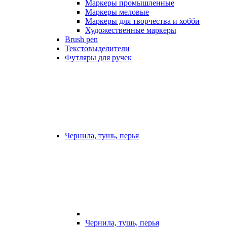
Маркеры промышленные
Маркеры меловые
Маркеры для творчества и хобби
Художественные маркеры
Brush pen
Текстовыделители
Футляры для ручек
Чернила, тушь, перья
Чернила, тушь, перья