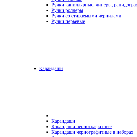
Ручки капиллярные, линеры, рапидогр
Ручки роллеры
Ручки со стираемыми чернилами
Ручки перьевые
Карандаши
Карандаши
Карандаши чернографитные
Карандаши чернографитные в наборах