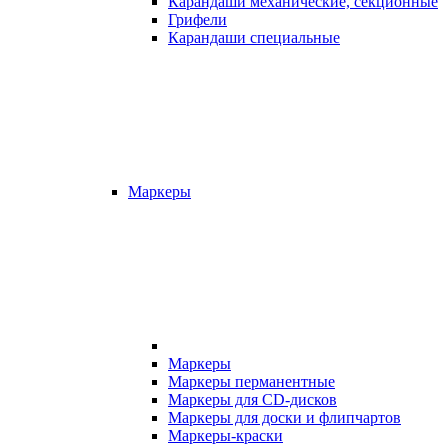
Карандаши механические, секционные
Грифели
Карандаши специальные
Маркеры
Маркеры
Маркеры перманентные
Маркеры для CD-дисков
Маркеры для доски и флипчартов
Маркеры-краски