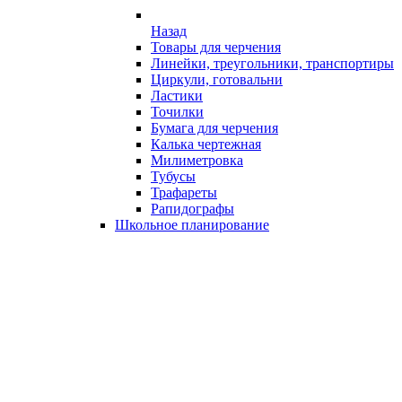
Назад
Товары для черчения
Линейки, треугольники, транспортиры
Циркули, готовальни
Ластики
Точилки
Бумага для черчения
Калька чертежная
Милиметровка
Тубусы
Трафареты
Рапидографы
Школьное планирование