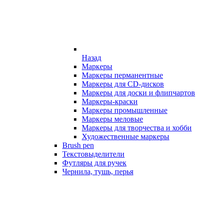
Назад
Маркеры
Маркеры перманентные
Маркеры для CD-дисков
Маркеры для доски и флипчартов
Маркеры-краски
Маркеры промышленные
Маркеры меловые
Маркеры для творчества и хобби
Художественные маркеры
Brush pen
Текстовыделители
Футляры для ручек
Чернила, тушь, перья