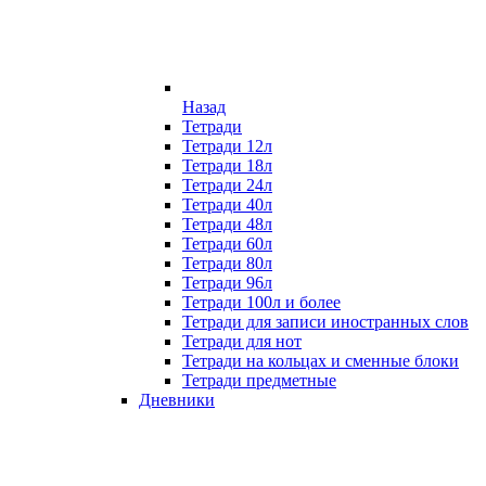
Назад
Тетради
Тетради 12л
Тетради 18л
Тетради 24л
Тетради 40л
Тетради 48л
Тетради 60л
Тетради 80л
Тетради 96л
Тетради 100л и более
Тетради для записи иностранных слов
Тетради для нот
Тетради на кольцах и сменные блоки
Тетради предметные
Дневники