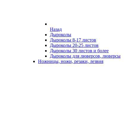
Назад
Дыроколы
Дыроколы 8-17 листов
Дыроколы 20-25 листов
Дыроколы 30 листов и более
Дыроколы для люверсов, люверсы
Ножницы, ножи, резаки, лезвия