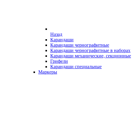
Назад
Карандаши
Карандаши чернографитные
Карандаши чернографитные в наборах
Карандаши механические, секционные
Грифели
Карандаши специальные
Маркеры