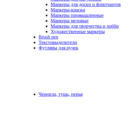
Маркеры для доски и флипчартов
Маркеры-краски
Маркеры промышленные
Маркеры меловые
Маркеры для творчества и хобби
Художественные маркеры
Brush pen
Текстовыделители
Футляры для ручек
Чернила, тушь, перья