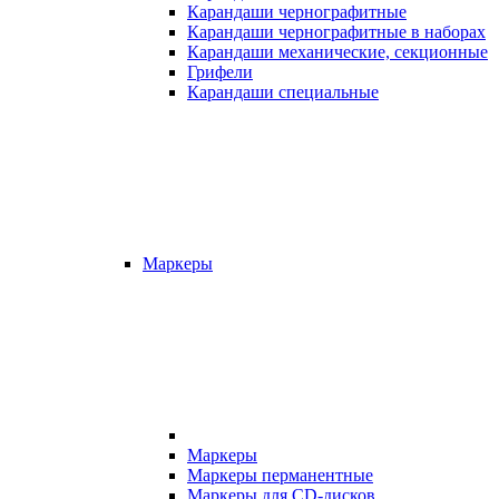
Карандаши чернографитные
Карандаши чернографитные в наборах
Карандаши механические, секционные
Грифели
Карандаши специальные
Маркеры
Маркеры
Маркеры перманентные
Маркеры для CD-дисков