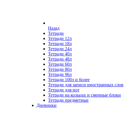
Назад
Тетради
Тетради 12л
Тетради 18л
Тетради 24л
Тетради 40л
Тетради 48л
Тетради 60л
Тетради 80л
Тетради 96л
Тетради 100л и более
Тетради для записи иностранных слов
Тетради для нот
Тетради на кольцах и сменные блоки
Тетради предметные
Дневники