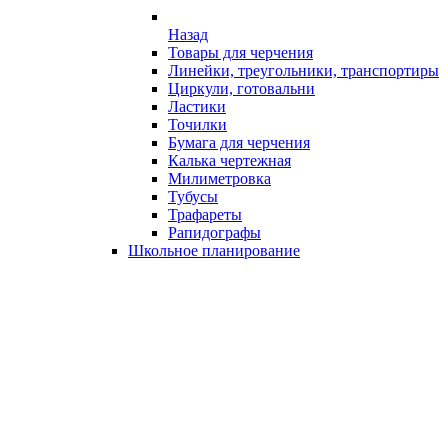
Назад
Товары для черчения
Линейки, треугольники, транспортиры
Циркули, готовальни
Ластики
Точилки
Бумага для черчения
Калька чертежная
Милиметровка
Тубусы
Трафареты
Рапидографы
Школьное планирование