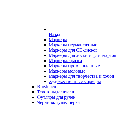
Назад
Маркеры
Маркеры перманентные
Маркеры для CD-дисков
Маркеры для доски и флипчартов
Маркеры-краски
Маркеры промышленные
Маркеры меловые
Маркеры для творчества и хобби
Художественные маркеры
Brush pen
Текстовыделители
Футляры для ручек
Чернила, тушь, перья