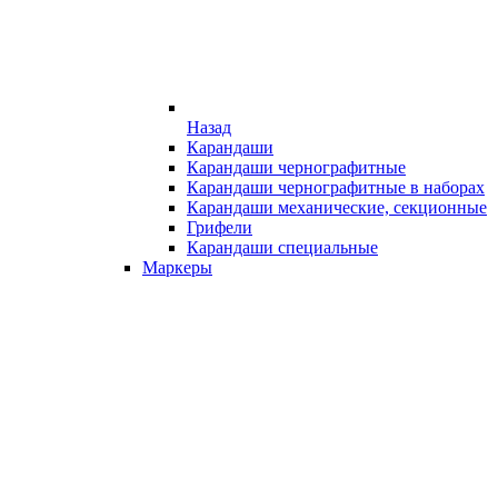
Назад
Карандаши
Карандаши чернографитные
Карандаши чернографитные в наборах
Карандаши механические, секционные
Грифели
Карандаши специальные
Маркеры