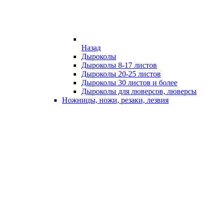
Назад
Дыроколы
Дыроколы 8-17 листов
Дыроколы 20-25 листов
Дыроколы 30 листов и более
Дыроколы для люверсов, люверсы
Ножницы, ножи, резаки, лезвия