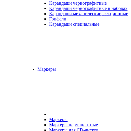
Карандаши чернографитные
Карандаши чернографитные в наборах
Карандаши механические, секционные
Грифели
Карандаши специальные
Маркеры
Маркеры
Маркеры перманентные
Маркеры для CD-дисков