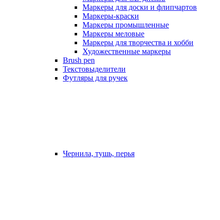
Маркеры для доски и флипчартов
Маркеры-краски
Маркеры промышленные
Маркеры меловые
Маркеры для творчества и хобби
Художественные маркеры
Brush pen
Текстовыделители
Футляры для ручек
Чернила, тушь, перья