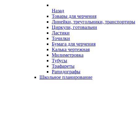
Назад
Товары для черчения
Линейки, треугольники, транспортиры
Циркули, готовальни
Ластики
Точилки
Бумага для черчения
Калька чертежная
Милиметровка
Тубусы
Трафареты
Рапидографы
Школьное планирование