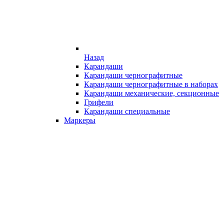
Назад
Карандаши
Карандаши чернографитные
Карандаши чернографитные в наборах
Карандаши механические, секционные
Грифели
Карандаши специальные
Маркеры