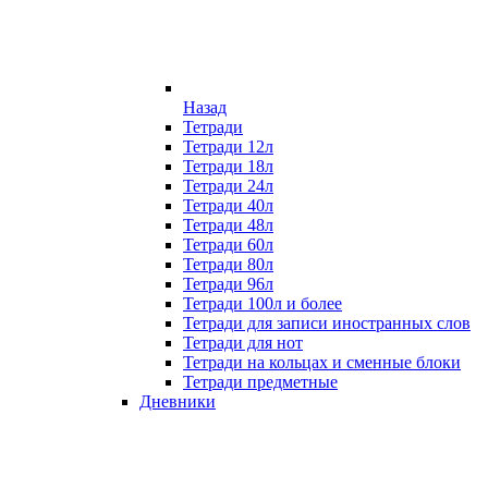
Назад
Тетради
Тетради 12л
Тетради 18л
Тетради 24л
Тетради 40л
Тетради 48л
Тетради 60л
Тетради 80л
Тетради 96л
Тетради 100л и более
Тетради для записи иностранных слов
Тетради для нот
Тетради на кольцах и сменные блоки
Тетради предметные
Дневники