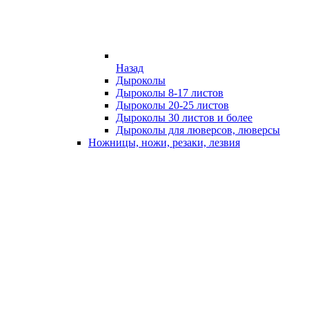
Назад
Дыроколы
Дыроколы 8-17 листов
Дыроколы 20-25 листов
Дыроколы 30 листов и более
Дыроколы для люверсов, люверсы
Ножницы, ножи, резаки, лезвия