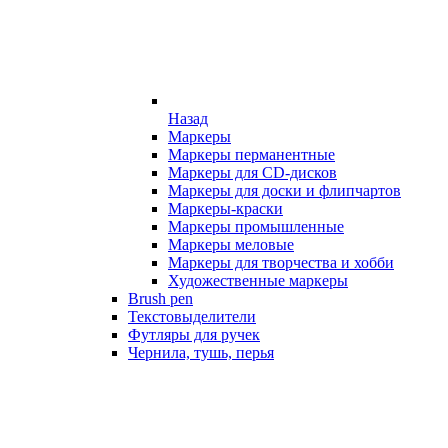
Назад
Маркеры
Маркеры перманентные
Маркеры для CD-дисков
Маркеры для доски и флипчартов
Маркеры-краски
Маркеры промышленные
Маркеры меловые
Маркеры для творчества и хобби
Художественные маркеры
Brush pen
Текстовыделители
Футляры для ручек
Чернила, тушь, перья