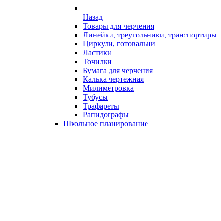
Назад
Товары для черчения
Линейки, треугольники, транспортиры
Циркули, готовальни
Ластики
Точилки
Бумага для черчения
Калька чертежная
Милиметровка
Тубусы
Трафареты
Рапидографы
Школьное планирование