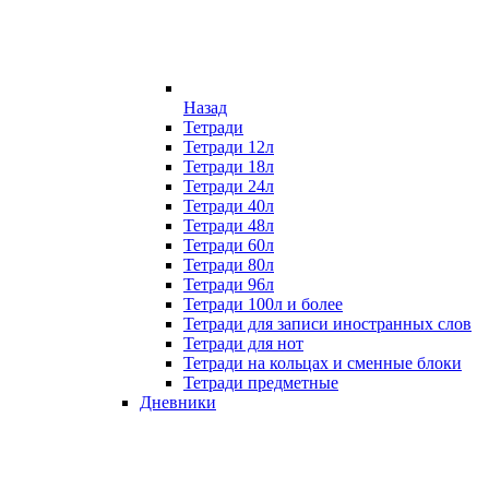
Назад
Тетради
Тетради 12л
Тетради 18л
Тетради 24л
Тетради 40л
Тетради 48л
Тетради 60л
Тетради 80л
Тетради 96л
Тетради 100л и более
Тетради для записи иностранных слов
Тетради для нот
Тетради на кольцах и сменные блоки
Тетради предметные
Дневники