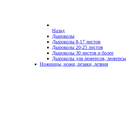
Назад
Дыроколы
Дыроколы 8-17 листов
Дыроколы 20-25 листов
Дыроколы 30 листов и более
Дыроколы для люверсов, люверсы
Ножницы, ножи, резаки, лезвия