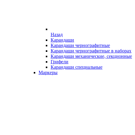
Назад
Карандаши
Карандаши чернографитные
Карандаши чернографитные в наборах
Карандаши механические, секционные
Грифели
Карандаши специальные
Маркеры