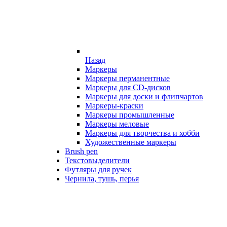
Назад
Маркеры
Маркеры перманентные
Маркеры для CD-дисков
Маркеры для доски и флипчартов
Маркеры-краски
Маркеры промышленные
Маркеры меловые
Маркеры для творчества и хобби
Художественные маркеры
Brush pen
Текстовыделители
Футляры для ручек
Чернила, тушь, перья