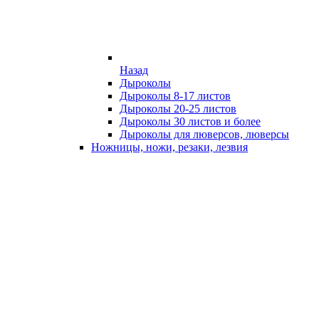
Назад
Дыроколы
Дыроколы 8-17 листов
Дыроколы 20-25 листов
Дыроколы 30 листов и более
Дыроколы для люверсов, люверсы
Ножницы, ножи, резаки, лезвия