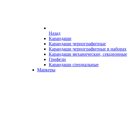
Назад
Карандаши
Карандаши чернографитные
Карандаши чернографитные в наборах
Карандаши механические, секционные
Грифели
Карандаши специальные
Маркеры