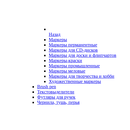
Назад
Маркеры
Маркеры перманентные
Маркеры для CD-дисков
Маркеры для доски и флипчартов
Маркеры-краски
Маркеры промышленные
Маркеры меловые
Маркеры для творчества и хобби
Художественные маркеры
Brush pen
Текстовыделители
Футляры для ручек
Чернила, тушь, перья