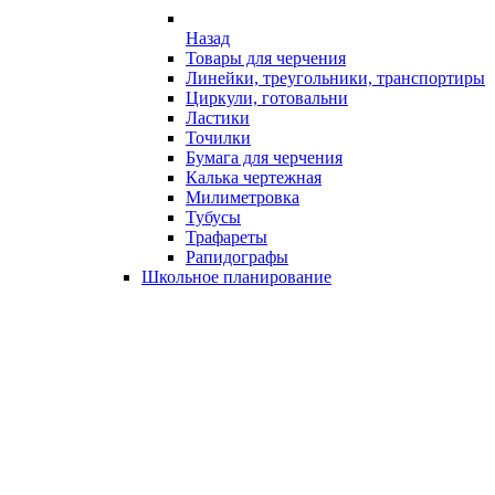
Назад
Товары для черчения
Линейки, треугольники, транспортиры
Циркули, готовальни
Ластики
Точилки
Бумага для черчения
Калька чертежная
Милиметровка
Тубусы
Трафареты
Рапидографы
Школьное планирование