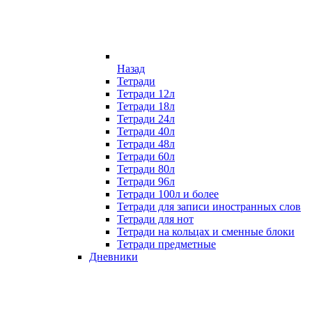
Назад
Тетради
Тетради 12л
Тетради 18л
Тетради 24л
Тетради 40л
Тетради 48л
Тетради 60л
Тетради 80л
Тетради 96л
Тетради 100л и более
Тетради для записи иностранных слов
Тетради для нот
Тетради на кольцах и сменные блоки
Тетради предметные
Дневники