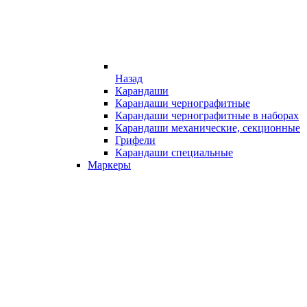
Назад
Карандаши
Карандаши чернографитные
Карандаши чернографитные в наборах
Карандаши механические, секционные
Грифели
Карандаши специальные
Маркеры