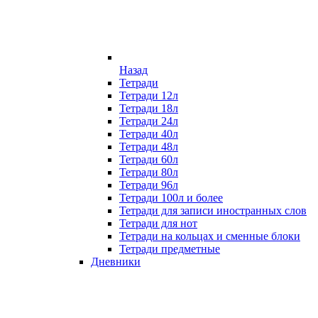
Назад
Тетради
Тетради 12л
Тетради 18л
Тетради 24л
Тетради 40л
Тетради 48л
Тетради 60л
Тетради 80л
Тетради 96л
Тетради 100л и более
Тетради для записи иностранных слов
Тетради для нот
Тетради на кольцах и сменные блоки
Тетради предметные
Дневники