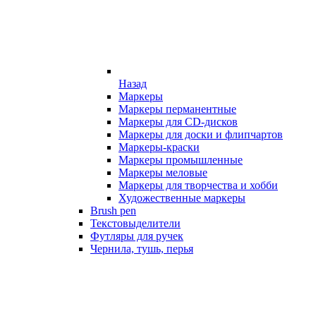
Назад
Маркеры
Маркеры перманентные
Маркеры для CD-дисков
Маркеры для доски и флипчартов
Маркеры-краски
Маркеры промышленные
Маркеры меловые
Маркеры для творчества и хобби
Художественные маркеры
Brush pen
Текстовыделители
Футляры для ручек
Чернила, тушь, перья