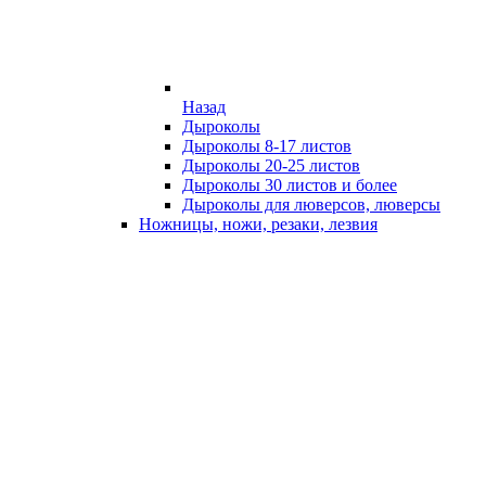
Назад
Дыроколы
Дыроколы 8-17 листов
Дыроколы 20-25 листов
Дыроколы 30 листов и более
Дыроколы для люверсов, люверсы
Ножницы, ножи, резаки, лезвия