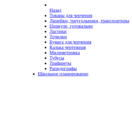
Назад
Товары для черчения
Линейки, треугольники, транспортиры
Циркули, готовальни
Ластики
Точилки
Бумага для черчения
Калька чертежная
Милиметровка
Тубусы
Трафареты
Рапидографы
Школьное планирование