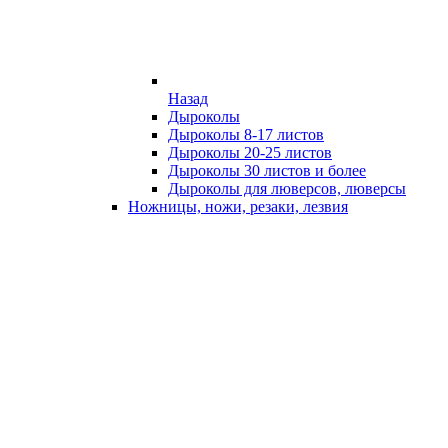
Назад
Дыроколы
Дыроколы 8-17 листов
Дыроколы 20-25 листов
Дыроколы 30 листов и более
Дыроколы для люверсов, люверсы
Ножницы, ножи, резаки, лезвия