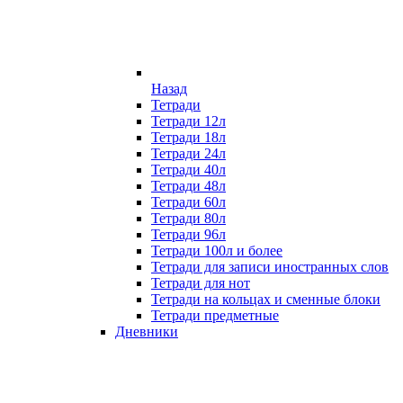
Назад
Тетради
Тетради 12л
Тетради 18л
Тетради 24л
Тетради 40л
Тетради 48л
Тетради 60л
Тетради 80л
Тетради 96л
Тетради 100л и более
Тетради для записи иностранных слов
Тетради для нот
Тетради на кольцах и сменные блоки
Тетради предметные
Дневники