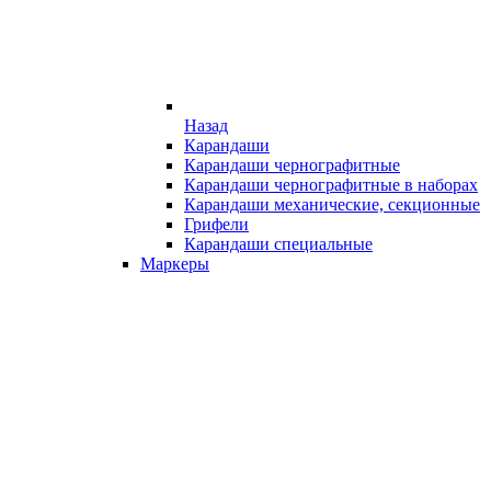
Назад
Карандаши
Карандаши чернографитные
Карандаши чернографитные в наборах
Карандаши механические, секционные
Грифели
Карандаши специальные
Маркеры