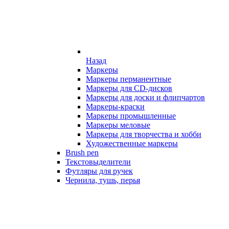
Назад
Маркеры
Маркеры перманентные
Маркеры для CD-дисков
Маркеры для доски и флипчартов
Маркеры-краски
Маркеры промышленные
Маркеры меловые
Маркеры для творчества и хобби
Художественные маркеры
Brush pen
Текстовыделители
Футляры для ручек
Чернила, тушь, перья