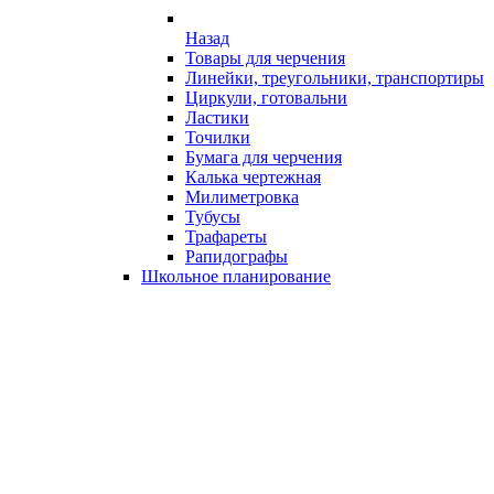
Назад
Товары для черчения
Линейки, треугольники, транспортиры
Циркули, готовальни
Ластики
Точилки
Бумага для черчения
Калька чертежная
Милиметровка
Тубусы
Трафареты
Рапидографы
Школьное планирование