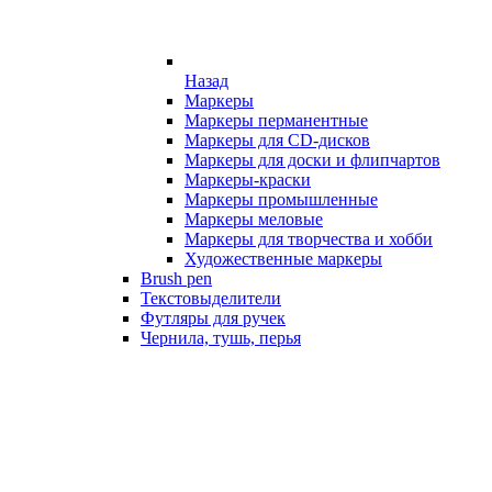
Назад
Маркеры
Маркеры перманентные
Маркеры для CD-дисков
Маркеры для доски и флипчартов
Маркеры-краски
Маркеры промышленные
Маркеры меловые
Маркеры для творчества и хобби
Художественные маркеры
Brush pen
Текстовыделители
Футляры для ручек
Чернила, тушь, перья