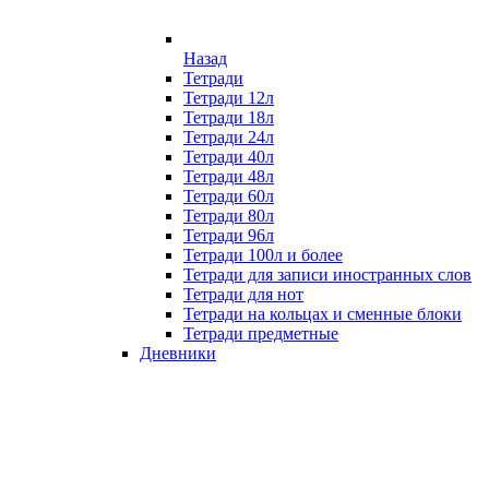
Назад
Тетради
Тетради 12л
Тетради 18л
Тетради 24л
Тетради 40л
Тетради 48л
Тетради 60л
Тетради 80л
Тетради 96л
Тетради 100л и более
Тетради для записи иностранных слов
Тетради для нот
Тетради на кольцах и сменные блоки
Тетради предметные
Дневники