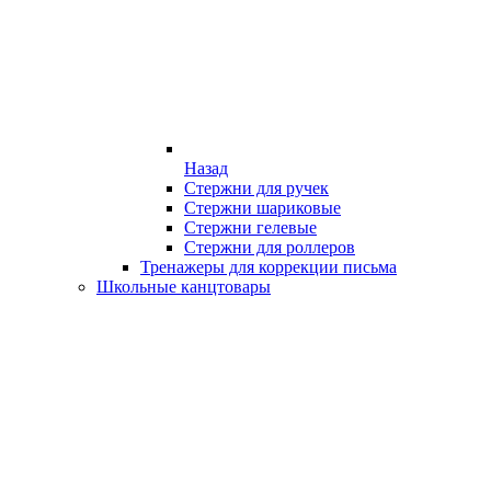
Назад
Стержни для ручек
Стержни шариковые
Стержни гелевые
Стержни для роллеров
Тренажеры для коррекции письма
Школьные канцтовары