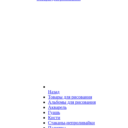
Назад
Товары для рисования
Альбомы для рисования
Акварель
Гуашь
Кисти
Стаканы-непроливайки
Палитры