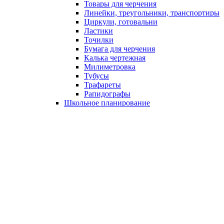
Товары для черчения
Линейки, треугольники, транспортиры
Циркули, готовальни
Ластики
Точилки
Бумага для черчения
Калька чертежная
Милиметровка
Тубусы
Трафареты
Рапидографы
Школьное планирование