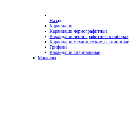
Назад
Карандаши
Карандаши чернографитные
Карандаши чернографитные в наборах
Карандаши механические, секционные
Грифели
Карандаши специальные
Маркеры