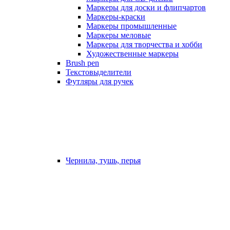
Маркеры для доски и флипчартов
Маркеры-краски
Маркеры промышленные
Маркеры меловые
Маркеры для творчества и хобби
Художественные маркеры
Brush pen
Текстовыделители
Футляры для ручек
Чернила, тушь, перья