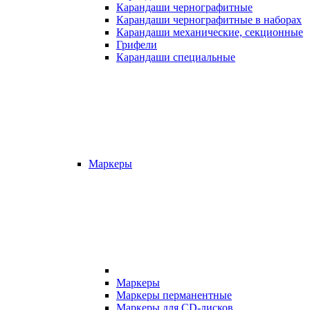
Карандаши чернографитные
Карандаши чернографитные в наборах
Карандаши механические, секционные
Грифели
Карандаши специальные
Маркеры
Маркеры
Маркеры перманентные
Маркеры для CD-дисков