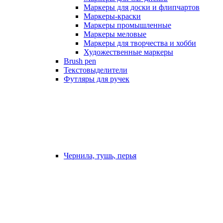
Маркеры для доски и флипчартов
Маркеры-краски
Маркеры промышленные
Маркеры меловые
Маркеры для творчества и хобби
Художественные маркеры
Brush pen
Текстовыделители
Футляры для ручек
Чернила, тушь, перья