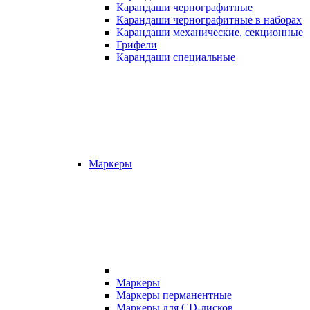
Карандаши чернографитные
Карандаши чернографитные в наборах
Карандаши механические, секционные
Грифели
Карандаши специальные
Маркеры
Маркеры
Маркеры перманентные
Маркеры для CD-дисков