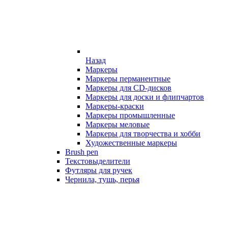
Назад
Маркеры
Маркеры перманентные
Маркеры для CD-дисков
Маркеры для доски и флипчартов
Маркеры-краски
Маркеры промышленные
Маркеры меловые
Маркеры для творчества и хобби
Художественные маркеры
Brush pen
Текстовыделители
Футляры для ручек
Чернила, тушь, перья