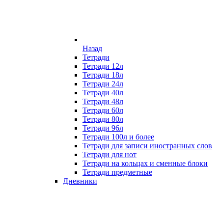
Назад
Тетради
Тетради 12л
Тетради 18л
Тетради 24л
Тетради 40л
Тетради 48л
Тетради 60л
Тетради 80л
Тетради 96л
Тетради 100л и более
Тетради для записи иностранных слов
Тетради для нот
Тетради на кольцах и сменные блоки
Тетради предметные
Дневники