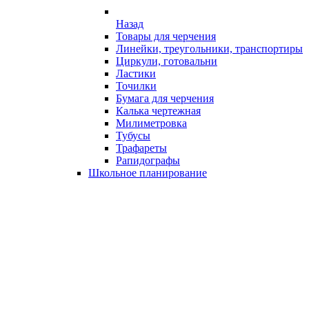
Назад
Товары для черчения
Линейки, треугольники, транспортиры
Циркули, готовальни
Ластики
Точилки
Бумага для черчения
Калька чертежная
Милиметровка
Тубусы
Трафареты
Рапидографы
Школьное планирование