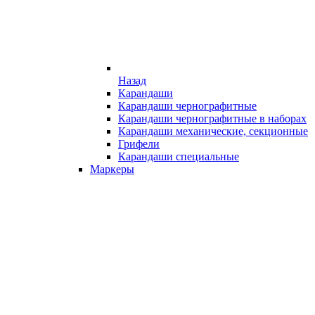
Назад
Карандаши
Карандаши чернографитные
Карандаши чернографитные в наборах
Карандаши механические, секционные
Грифели
Карандаши специальные
Маркеры