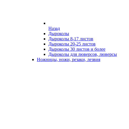
Назад
Дыроколы
Дыроколы 8-17 листов
Дыроколы 20-25 листов
Дыроколы 30 листов и более
Дыроколы для люверсов, люверсы
Ножницы, ножи, резаки, лезвия