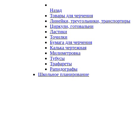
Назад
Товары для черчения
Линейки, треугольники, транспортиры
Циркули, готовальни
Ластики
Точилки
Бумага для черчения
Калька чертежная
Милиметровка
Тубусы
Трафареты
Рапидографы
Школьное планирование