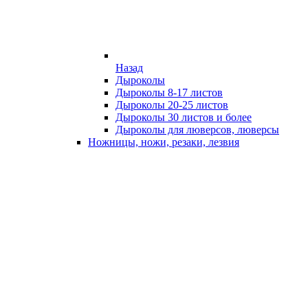
Назад
Дыроколы
Дыроколы 8-17 листов
Дыроколы 20-25 листов
Дыроколы 30 листов и более
Дыроколы для люверсов, люверсы
Ножницы, ножи, резаки, лезвия