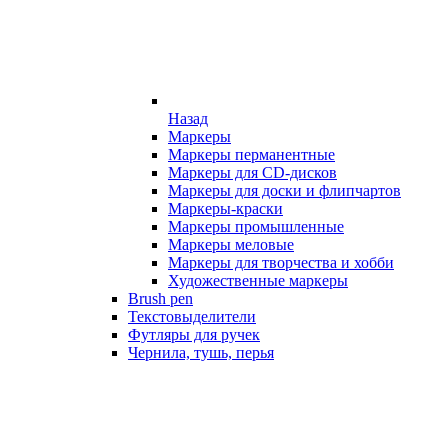
Назад
Маркеры
Маркеры перманентные
Маркеры для CD-дисков
Маркеры для доски и флипчартов
Маркеры-краски
Маркеры промышленные
Маркеры меловые
Маркеры для творчества и хобби
Художественные маркеры
Brush pen
Текстовыделители
Футляры для ручек
Чернила, тушь, перья