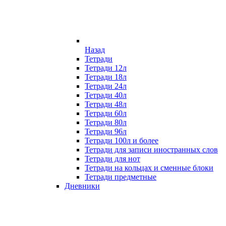
Назад
Тетради
Тетради 12л
Тетради 18л
Тетради 24л
Тетради 40л
Тетради 48л
Тетради 60л
Тетради 80л
Тетради 96л
Тетради 100л и более
Тетради для записи иностранных слов
Тетради для нот
Тетради на кольцах и сменные блоки
Тетради предметные
Дневники