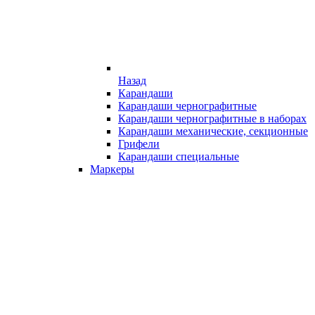
Назад
Карандаши
Карандаши чернографитные
Карандаши чернографитные в наборах
Карандаши механические, секционные
Грифели
Карандаши специальные
Маркеры