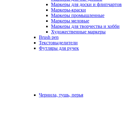
Маркеры для доски и флипчартов
Маркеры-краски
Маркеры промышленные
Маркеры меловые
Маркеры для творчества и хобби
Художественные маркеры
Brush pen
Текстовыделители
Футляры для ручек
Чернила, тушь, перья