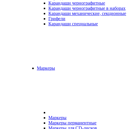
Карандаши чернографитные
Карандаши чернографитные в наборах
Карандаши механические, секционные
Грифели
Карандаши специальные
Маркеры
Маркеры
Маркеры перманентные
Маркеры для CD-дисков