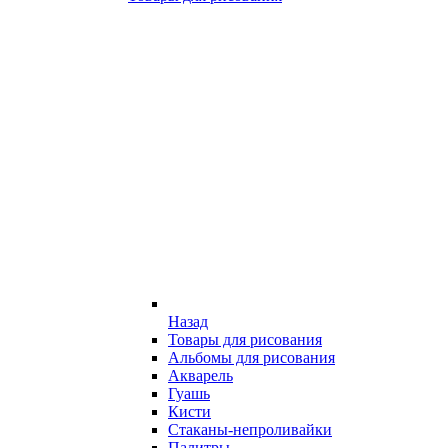
Назад
Товары для рисования
Альбомы для рисования
Акварель
Гуашь
Кисти
Стаканы-непроливайки
Палитры