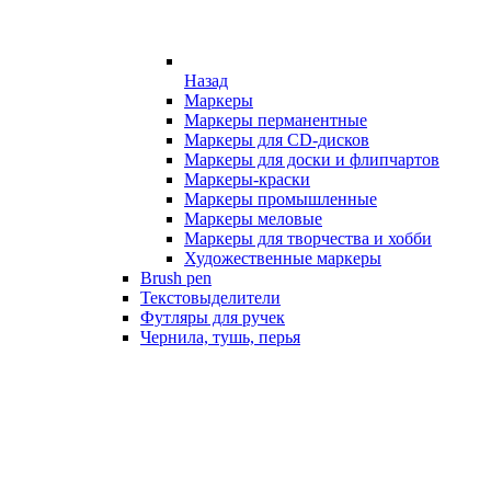
Назад
Маркеры
Маркеры перманентные
Маркеры для CD-дисков
Маркеры для доски и флипчартов
Маркеры-краски
Маркеры промышленные
Маркеры меловые
Маркеры для творчества и хобби
Художественные маркеры
Brush pen
Текстовыделители
Футляры для ручек
Чернила, тушь, перья