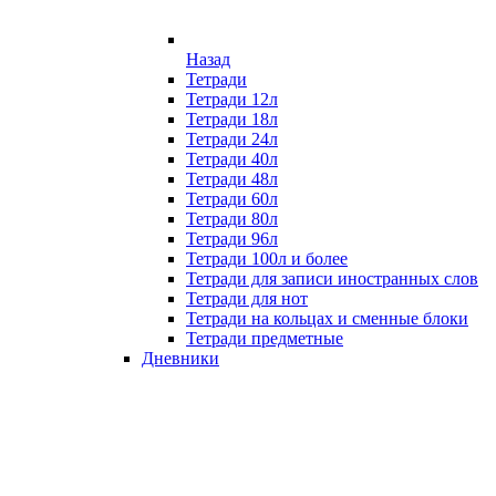
Назад
Тетради
Тетради 12л
Тетради 18л
Тетради 24л
Тетради 40л
Тетради 48л
Тетради 60л
Тетради 80л
Тетради 96л
Тетради 100л и более
Тетради для записи иностранных слов
Тетради для нот
Тетради на кольцах и сменные блоки
Тетради предметные
Дневники