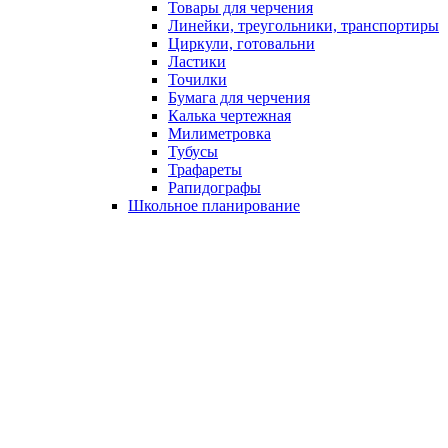
Товары для черчения
Линейки, треугольники, транспортиры
Циркули, готовальни
Ластики
Точилки
Бумага для черчения
Калька чертежная
Милиметровка
Тубусы
Трафареты
Рапидографы
Школьное планирование