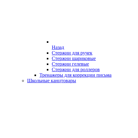
Назад
Стержни для ручек
Стержни шариковые
Стержни гелевые
Стержни для роллеров
Тренажеры для коррекции письма
Школьные канцтовары