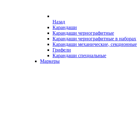
Назад
Карандаши
Карандаши чернографитные
Карандаши чернографитные в наборах
Карандаши механические, секционные
Грифели
Карандаши специальные
Маркеры