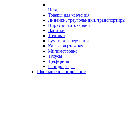
Назад
Товары для черчения
Линейки, треугольники, транспортиры
Циркули, готовальни
Ластики
Точилки
Бумага для черчения
Калька чертежная
Милиметровка
Тубусы
Трафареты
Рапидографы
Школьное планирование