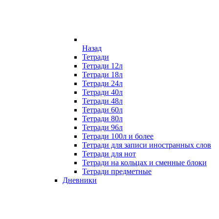
Назад
Тетради
Тетради 12л
Тетради 18л
Тетради 24л
Тетради 40л
Тетради 48л
Тетради 60л
Тетради 80л
Тетради 96л
Тетради 100л и более
Тетради для записи иностранных слов
Тетради для нот
Тетради на кольцах и сменные блоки
Тетради предметные
Дневники