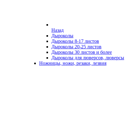
Назад
Дыроколы
Дыроколы 8-17 листов
Дыроколы 20-25 листов
Дыроколы 30 листов и более
Дыроколы для люверсов, люверсы
Ножницы, ножи, резаки, лезвия