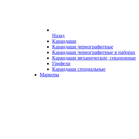
Назад
Карандаши
Карандаши чернографитные
Карандаши чернографитные в наборах
Карандаши механические, секционные
Грифели
Карандаши специальные
Маркеры