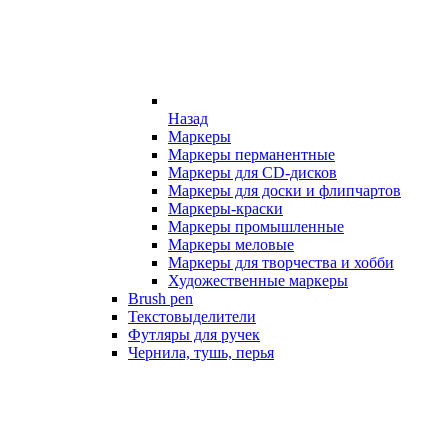
Назад
Маркеры
Маркеры перманентные
Маркеры для CD-дисков
Маркеры для доски и флипчартов
Маркеры-краски
Маркеры промышленные
Маркеры меловые
Маркеры для творчества и хобби
Художественные маркеры
Brush pen
Текстовыделители
Футляры для ручек
Чернила, тушь, перья