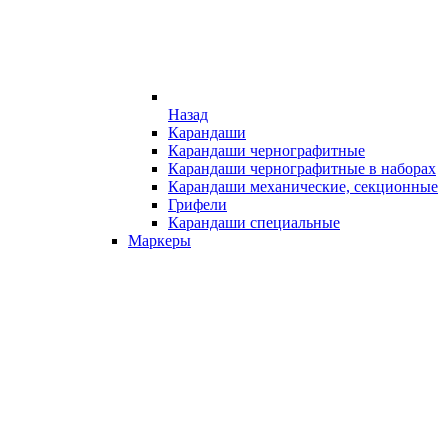
Назад
Карандаши
Карандаши чернографитные
Карандаши чернографитные в наборах
Карандаши механические, секционные
Грифели
Карандаши специальные
Маркеры