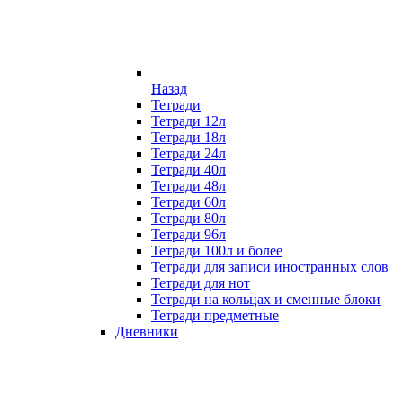
Назад
Тетради
Тетради 12л
Тетради 18л
Тетради 24л
Тетради 40л
Тетради 48л
Тетради 60л
Тетради 80л
Тетради 96л
Тетради 100л и более
Тетради для записи иностранных слов
Тетради для нот
Тетради на кольцах и сменные блоки
Тетради предметные
Дневники