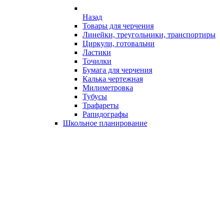
Назад
Товары для черчения
Линейки, треугольники, транспортиры
Циркули, готовальни
Ластики
Точилки
Бумага для черчения
Калька чертежная
Милиметровка
Тубусы
Трафареты
Рапидографы
Школьное планирование