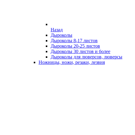
Назад
Дыроколы
Дыроколы 8-17 листов
Дыроколы 20-25 листов
Дыроколы 30 листов и более
Дыроколы для люверсов, люверсы
Ножницы, ножи, резаки, лезвия