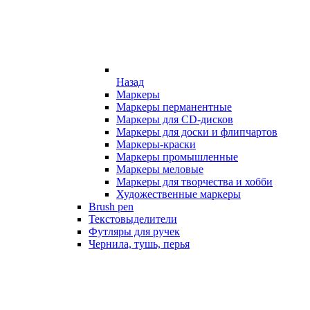
Назад
Маркеры
Маркеры перманентные
Маркеры для CD-дисков
Маркеры для доски и флипчартов
Маркеры-краски
Маркеры промышленные
Маркеры меловые
Маркеры для творчества и хобби
Художественные маркеры
Brush pen
Текстовыделители
Футляры для ручек
Чернила, тушь, перья