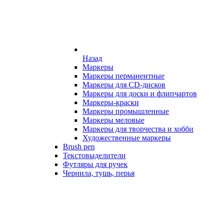
Назад
Маркеры
Маркеры перманентные
Маркеры для CD-дисков
Маркеры для доски и флипчартов
Маркеры-краски
Маркеры промышленные
Маркеры меловые
Маркеры для творчества и хобби
Художественные маркеры
Brush pen
Текстовыделители
Футляры для ручек
Чернила, тушь, перья