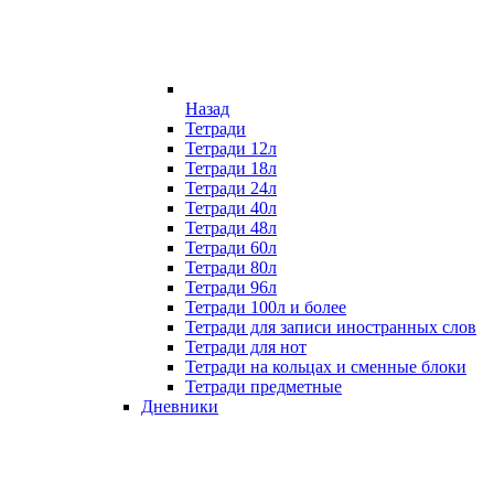
Назад
Тетради
Тетради 12л
Тетради 18л
Тетради 24л
Тетради 40л
Тетради 48л
Тетради 60л
Тетради 80л
Тетради 96л
Тетради 100л и более
Тетради для записи иностранных слов
Тетради для нот
Тетради на кольцах и сменные блоки
Тетради предметные
Дневники