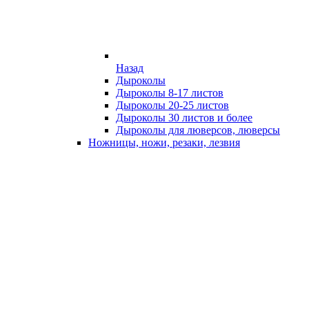
Назад
Дыроколы
Дыроколы 8-17 листов
Дыроколы 20-25 листов
Дыроколы 30 листов и более
Дыроколы для люверсов, люверсы
Ножницы, ножи, резаки, лезвия