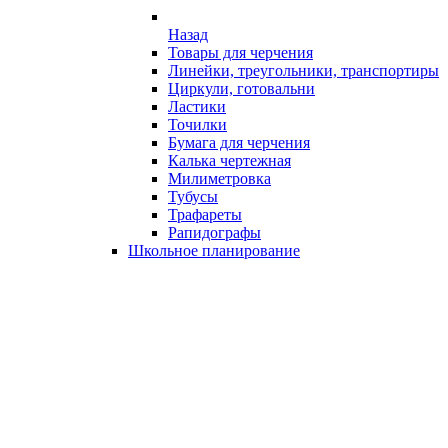
Назад
Товары для черчения
Линейки, треугольники, транспортиры
Циркули, готовальни
Ластики
Точилки
Бумага для черчения
Калька чертежная
Милиметровка
Тубусы
Трафареты
Рапидографы
Школьное планирование