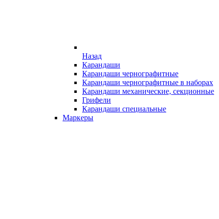
Назад
Карандаши
Карандаши чернографитные
Карандаши чернографитные в наборах
Карандаши механические, секционные
Грифели
Карандаши специальные
Маркеры