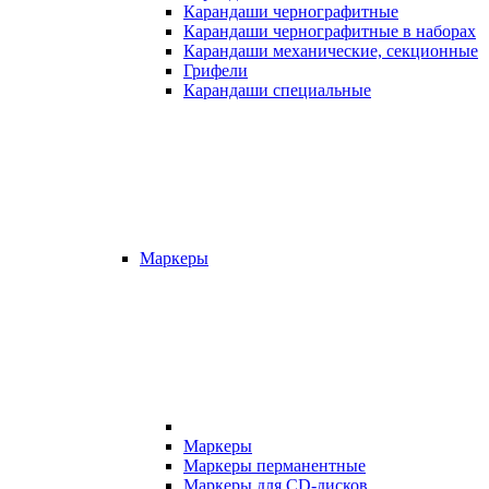
Карандаши чернографитные
Карандаши чернографитные в наборах
Карандаши механические, секционные
Грифели
Карандаши специальные
Маркеры
Маркеры
Маркеры перманентные
Маркеры для CD-дисков