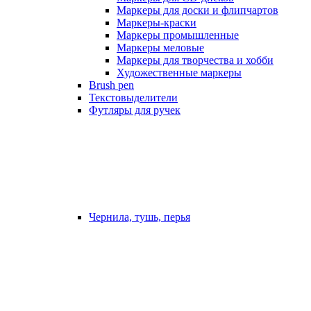
Маркеры для доски и флипчартов
Маркеры-краски
Маркеры промышленные
Маркеры меловые
Маркеры для творчества и хобби
Художественные маркеры
Brush pen
Текстовыделители
Футляры для ручек
Чернила, тушь, перья