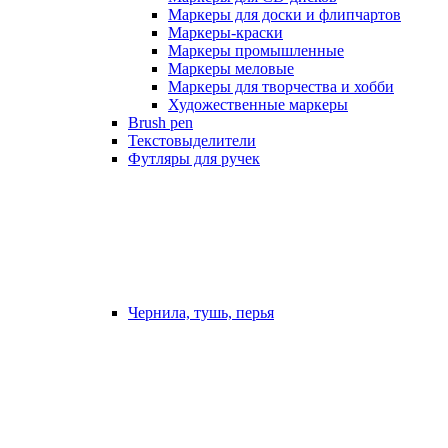
Маркеры для доски и флипчартов
Маркеры-краски
Маркеры промышленные
Маркеры меловые
Маркеры для творчества и хобби
Художественные маркеры
Brush pen
Текстовыделители
Футляры для ручек
Чернила, тушь, перья