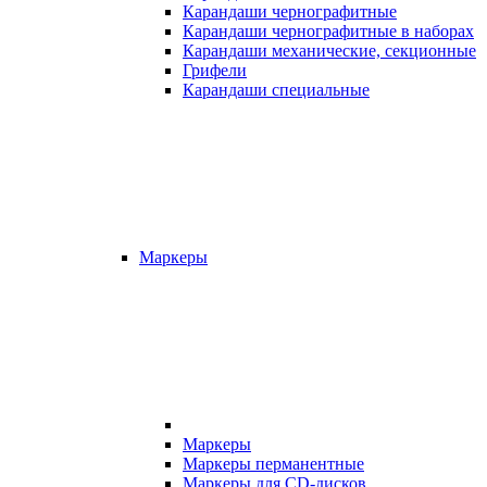
Карандаши чернографитные
Карандаши чернографитные в наборах
Карандаши механические, секционные
Грифели
Карандаши специальные
Маркеры
Маркеры
Маркеры перманентные
Маркеры для CD-дисков