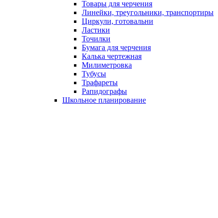
Товары для черчения
Линейки, треугольники, транспортиры
Циркули, готовальни
Ластики
Точилки
Бумага для черчения
Калька чертежная
Милиметровка
Тубусы
Трафареты
Рапидографы
Школьное планирование