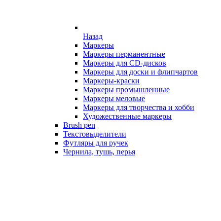
Назад
Маркеры
Маркеры перманентные
Маркеры для CD-дисков
Маркеры для доски и флипчартов
Маркеры-краски
Маркеры промышленные
Маркеры меловые
Маркеры для творчества и хобби
Художественные маркеры
Brush pen
Текстовыделители
Футляры для ручек
Чернила, тушь, перья