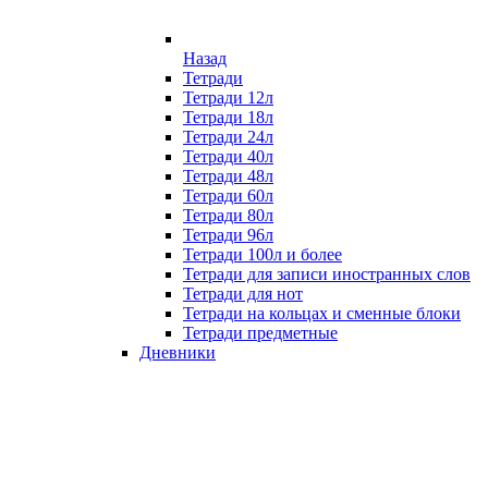
Назад
Тетради
Тетради 12л
Тетради 18л
Тетради 24л
Тетради 40л
Тетради 48л
Тетради 60л
Тетради 80л
Тетради 96л
Тетради 100л и более
Тетради для записи иностранных слов
Тетради для нот
Тетради на кольцах и сменные блоки
Тетради предметные
Дневники