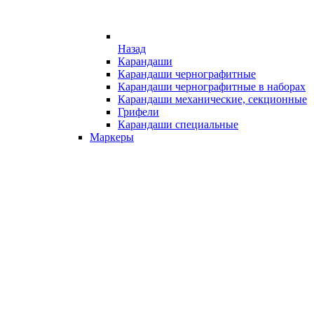
Назад
Карандаши
Карандаши чернографитные
Карандаши чернографитные в наборах
Карандаши механические, секционные
Грифели
Карандаши специальные
Маркеры