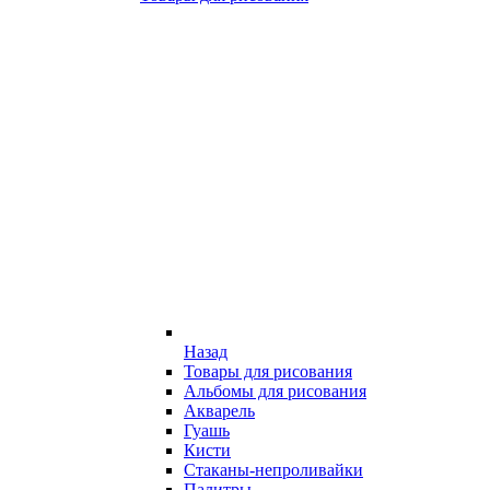
Назад
Товары для рисования
Альбомы для рисования
Акварель
Гуашь
Кисти
Стаканы-непроливайки
Палитры