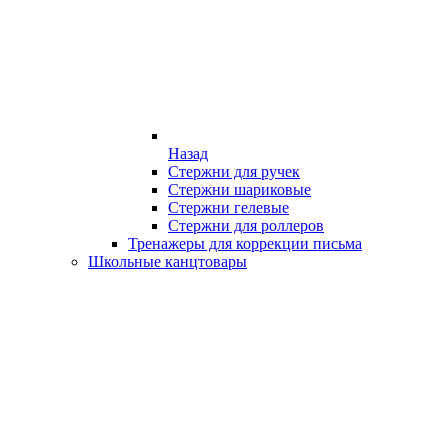
Назад
Стержни для ручек
Стержни шариковые
Стержни гелевые
Стержни для роллеров
Тренажеры для коррекции письма
Школьные канцтовары