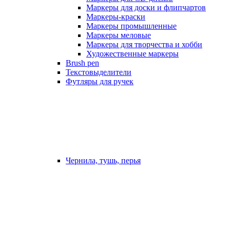
Маркеры для доски и флипчартов
Маркеры-краски
Маркеры промышленные
Маркеры меловые
Маркеры для творчества и хобби
Художественные маркеры
Brush pen
Текстовыделители
Футляры для ручек
Чернила, тушь, перья