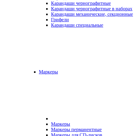
Карандаши чернографитные
Карандаши чернографитные в наборах
Карандаши механические, секционные
Грифели
Карандаши специальные
Маркеры
Маркеры
Маркеры перманентные
Маркеры для CD-дисков