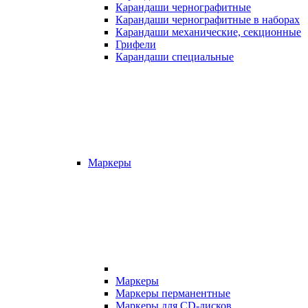
Карандаши чернографитные
Карандаши чернографитные в наборах
Карандаши механические, секционные
Грифели
Карандаши специальные
Маркеры
Маркеры
Маркеры перманентные
Маркеры для CD-дисков