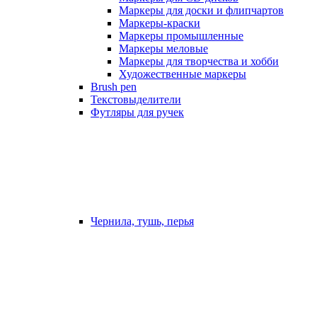
Маркеры для доски и флипчартов
Маркеры-краски
Маркеры промышленные
Маркеры меловые
Маркеры для творчества и хобби
Художественные маркеры
Brush pen
Текстовыделители
Футляры для ручек
Чернила, тушь, перья