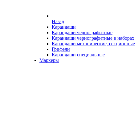
Назад
Карандаши
Карандаши чернографитные
Карандаши чернографитные в наборах
Карандаши механические, секционные
Грифели
Карандаши специальные
Маркеры