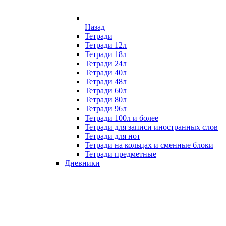
Назад
Тетради
Тетради 12л
Тетради 18л
Тетради 24л
Тетради 40л
Тетради 48л
Тетради 60л
Тетради 80л
Тетради 96л
Тетради 100л и более
Тетради для записи иностранных слов
Тетради для нот
Тетради на кольцах и сменные блоки
Тетради предметные
Дневники