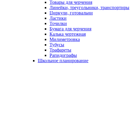
Товары для черчения
Линейки, треугольники, транспортиры
Циркули, готовальни
Ластики
Точилки
Бумага для черчения
Калька чертежная
Милиметровка
Тубусы
Трафареты
Рапидографы
Школьное планирование