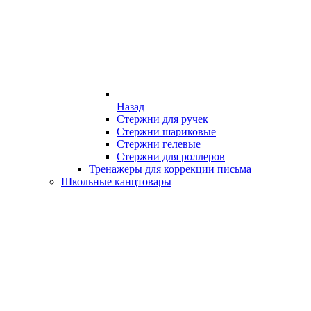
Назад
Стержни для ручек
Стержни шариковые
Стержни гелевые
Стержни для роллеров
Тренажеры для коррекции письма
Школьные канцтовары