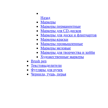
Назад
Маркеры
Маркеры перманентные
Маркеры для CD-дисков
Маркеры для доски и флипчартов
Маркеры-краски
Маркеры промышленные
Маркеры меловые
Маркеры для творчества и хобби
Художественные маркеры
Brush pen
Текстовыделители
Футляры для ручек
Чернила, тушь, перья