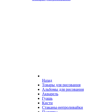
Назад
Товары для рисования
Альбомы для рисования
Акварель
Гуашь
Кисти
Стаканы-непроливайки
Палитры