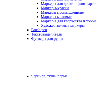
Маркеры для доски и флипчартов
Маркеры-краски
Маркеры промышленные
Маркеры меловые
Маркеры для творчества и хобби
Художественные маркеры
Brush pen
Текстовыделители
Футляры для ручек
Чернила, тушь, перья