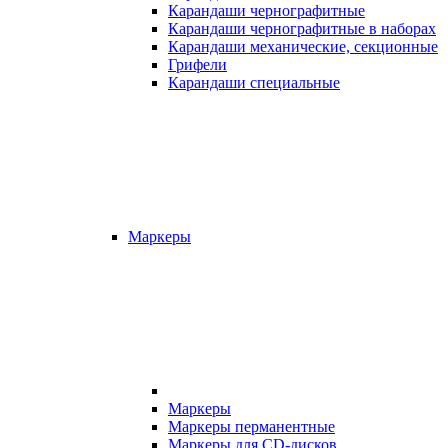
Карандаши чернографитные
Карандаши чернографитные в наборах
Карандаши механические, секционные
Грифели
Карандаши специальные
Маркеры
Маркеры
Маркеры перманентные
Маркеры для CD-дисков