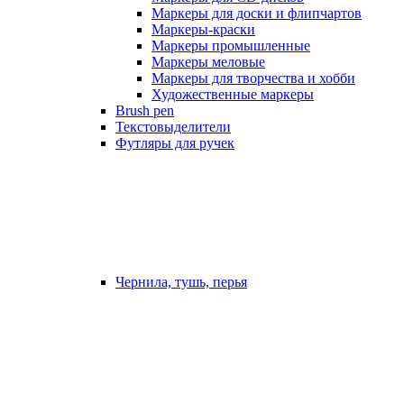
Маркеры для доски и флипчартов
Маркеры-краски
Маркеры промышленные
Маркеры меловые
Маркеры для творчества и хобби
Художественные маркеры
Brush pen
Текстовыделители
Футляры для ручек
Чернила, тушь, перья