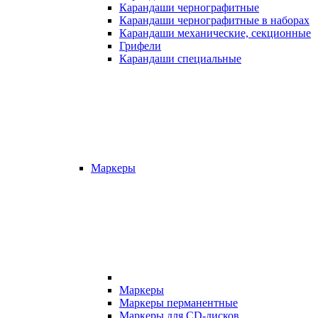
Карандаши чернографитные
Карандаши чернографитные в наборах
Карандаши механические, секционные
Грифели
Карандаши специальные
Маркеры
Маркеры
Маркеры перманентные
Маркеры для CD-дисков