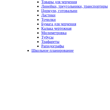
Товары для черчения
Линейки, треугольники, транспортиры
Циркули, готовальни
Ластики
Точилки
Бумага для черчения
Калька чертежная
Милиметровка
Тубусы
Трафареты
Рапидографы
Школьное планирование