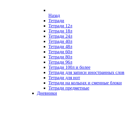
Назад
Тетради
Тетради 12л
Тетради 18л
Тетради 24л
Тетради 40л
Тетради 48л
Тетради 60л
Тетради 80л
Тетради 96л
Тетради 100л и более
Тетради для записи иностранных слов
Тетради для нот
Тетради на кольцах и сменные блоки
Тетради предметные
Дневники