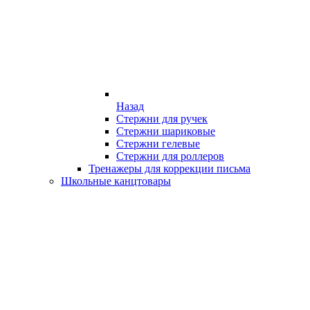
Назад
Стержни для ручек
Стержни шариковые
Стержни гелевые
Стержни для роллеров
Тренажеры для коррекции письма
Школьные канцтовары