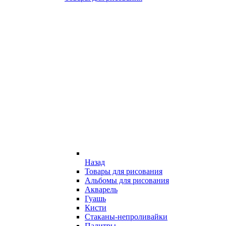
Назад
Товары для рисования
Альбомы для рисования
Акварель
Гуашь
Кисти
Стаканы-непроливайки
Палитры