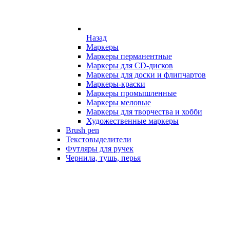
Назад
Маркеры
Маркеры перманентные
Маркеры для CD-дисков
Маркеры для доски и флипчартов
Маркеры-краски
Маркеры промышленные
Маркеры меловые
Маркеры для творчества и хобби
Художественные маркеры
Brush pen
Текстовыделители
Футляры для ручек
Чернила, тушь, перья