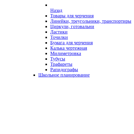
Назад
Товары для черчения
Линейки, треугольники, транспортиры
Циркули, готовальни
Ластики
Точилки
Бумага для черчения
Калька чертежная
Милиметровка
Тубусы
Трафареты
Рапидографы
Школьное планирование