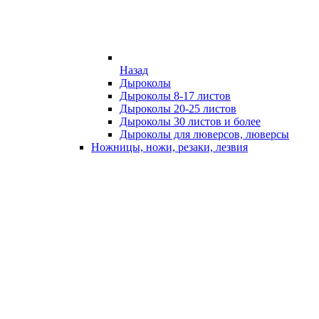
Назад
Дыроколы
Дыроколы 8-17 листов
Дыроколы 20-25 листов
Дыроколы 30 листов и более
Дыроколы для люверсов, люверсы
Ножницы, ножи, резаки, лезвия