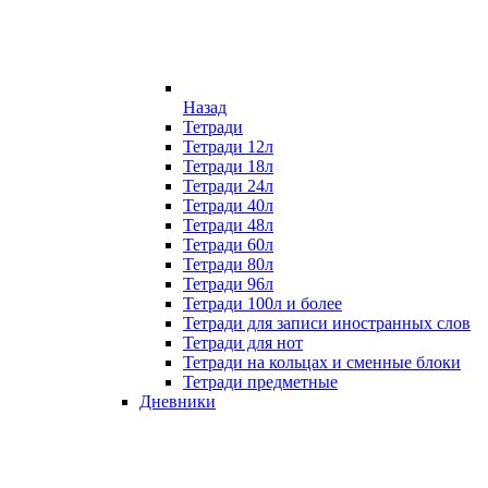
Назад
Тетради
Тетради 12л
Тетради 18л
Тетради 24л
Тетради 40л
Тетради 48л
Тетради 60л
Тетради 80л
Тетради 96л
Тетради 100л и более
Тетради для записи иностранных слов
Тетради для нот
Тетради на кольцах и сменные блоки
Тетради предметные
Дневники