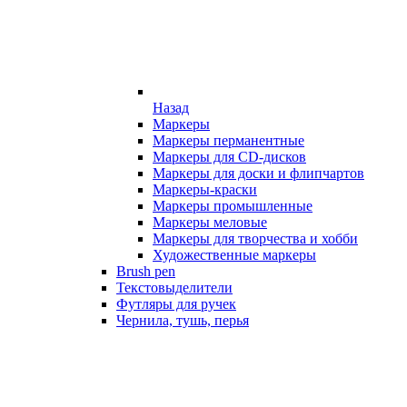
Назад
Маркеры
Маркеры перманентные
Маркеры для CD-дисков
Маркеры для доски и флипчартов
Маркеры-краски
Маркеры промышленные
Маркеры меловые
Маркеры для творчества и хобби
Художественные маркеры
Brush pen
Текстовыделители
Футляры для ручек
Чернила, тушь, перья