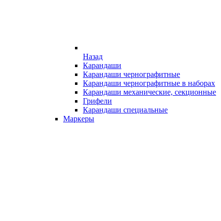
Назад
Карандаши
Карандаши чернографитные
Карандаши чернографитные в наборах
Карандаши механические, секционные
Грифели
Карандаши специальные
Маркеры