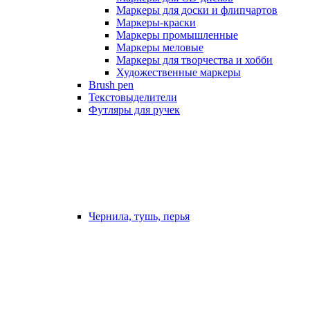
Маркеры для доски и флипчартов
Маркеры-краски
Маркеры промышленные
Маркеры меловые
Маркеры для творчества и хобби
Художественные маркеры
Brush pen
Текстовыделители
Футляры для ручек
Чернила, тушь, перья