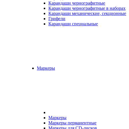
Карандаши чернографитные
Карандаши чернографитные в наборах
Карандаши механические, секционные
Грифели
Карандаши специальные
Маркеры
Маркеры
Маркеры перманентные
Маркеры для CD-дисков